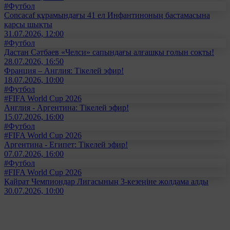
#Футбол
Concacaf құрамындағы 41 ел Инфантиноның бастамасына
қарсы шықты
31.07.2026, 12:00
#Футбол
Дастан Сәтбаев «Челси» сапындағы алғашқы голын соқты!
28.07.2026, 16:50
Франция – Англия: Тікелей эфир!
18.07.2026, 10:00
#Футбол
#FIFA World Cup 2026
Англия - Аргентина: Тікелей эфир!
15.07.2026, 16:00
#Футбол
#FIFA World Cup 2026
Аргентина - Египет: Тікелей эфир!
07.07.2026, 16:00
#Футбол
#FIFA World Cup 2026
Қайрат Чемпиондар Лигасының 3-кезеңіне жолдама алды
30.07.2026, 10:00