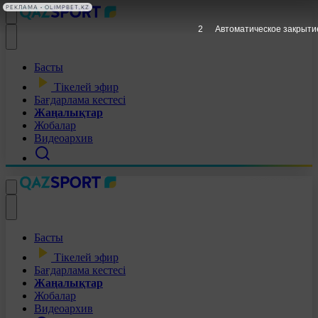
РЕКЛАМА • OLIMPBET.KZ
1
Автоматическое закрыти
Басты
Тікелей эфир
Бағдарлама кестесі
Жаңалықтар
Жобалар
Видеоархив
Басты
Тікелей эфир
Бағдарлама кестесі
Жаңалықтар
Жобалар
Видеоархив