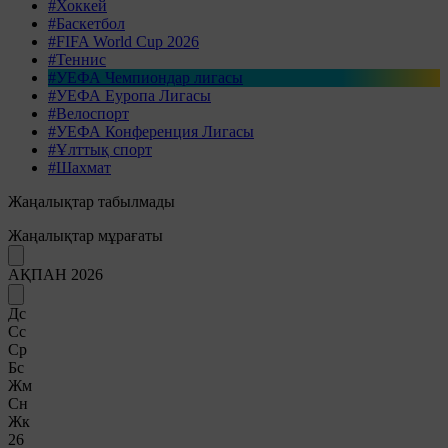
#Хоккей
#Баскетбол
#FIFA World Cup 2026
#Теннис
#УЕФА Чемпиондар лигасы
#УЕФА Еуропа Лигасы
#Велоспорт
#УЕФА Конференция Лигасы
#Ұлттық спорт
#Шахмат
Жаңалықтар табылмады
Жаңалықтар мұрағаты
АҚПАН 2026
Дс
Сс
Ср
Бс
Жм
Сн
Жк
26