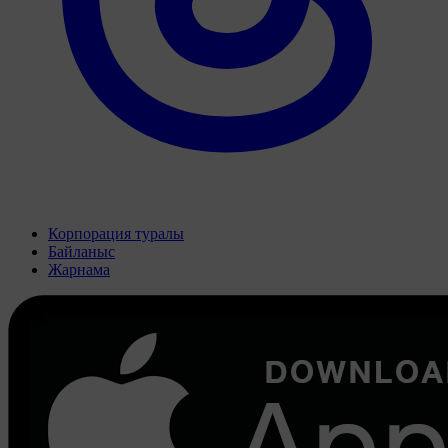
Корпорация туралы
Байланыс
Жарнама