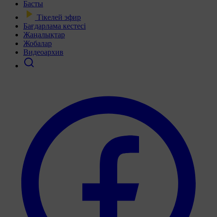
Басты
Тікелей эфир
Бағдарлама кестесі
Жаңалықтар
Жобалар
Видеоархив