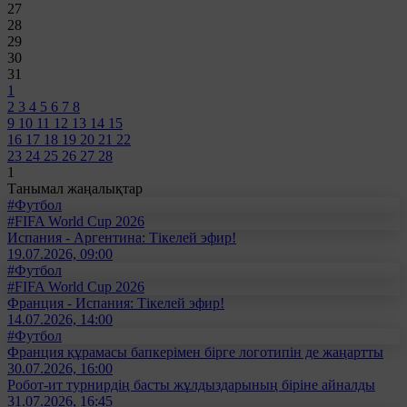
27
28
29
30
31
1
2
3
4
5
6
7
8
9
10
11
12
13
14
15
16
17
18
19
20
21
22
23
24
25
26
27
28
1
Танымал жаңалықтар
#Футбол
#FIFA World Cup 2026
Испания - Аргентина: Тікелей эфир!
19.07.2026, 09:00
#Футбол
#FIFA World Cup 2026
Франция - Испания: Тікелей эфир!
14.07.2026, 14:00
#Футбол
Франция құрамасы бапкерімен бірге логотипін де жаңартты
30.07.2026, 16:00
Робот-ит турнирдің басты жұлдыздарының біріне айналды
31.07.2026, 16:45