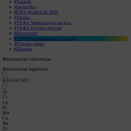
#Хоккей
#Баскетбол
#FIFA World Cup 2026
#Теннис
#УЕФА Чемпиондар лигасы
#УЕФА Еуропа Лигасы
#Велоспорт
#УЕФА Конференция Лигасы
#Ұлттық спорт
#Шахмат
Жаңалықтар табылмады
Жаңалықтар мұрағаты
ҚАЗАН 2025
Дс
Сс
Ср
Бс
Жм
Сн
Жк
29