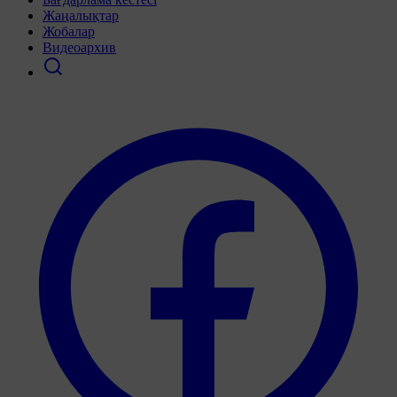
Жаңалықтар
Жобалар
Видеоархив