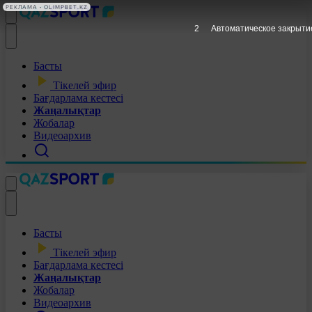
РЕКЛАМА • OLIMPBET.KZ
1
Автоматическое закрыти
Басты
Тікелей эфир
Бағдарлама кестесі
Жаңалықтар
Жобалар
Видеоархив
Басты
Тікелей эфир
Бағдарлама кестесі
Жаңалықтар
Жобалар
Видеоархив