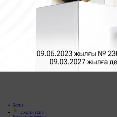
Басты
Тікелей эфир
Бағдарлама кестесі