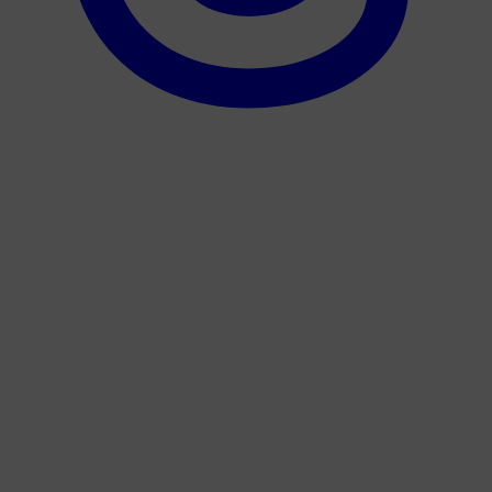
Корпорация туралы
Байланыс
Жарнама