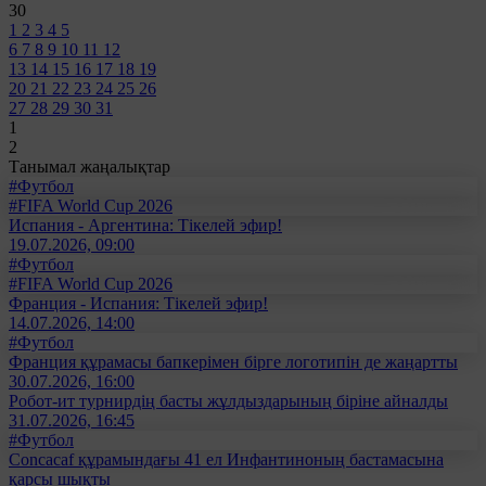
30
1
2
3
4
5
6
7
8
9
10
11
12
13
14
15
16
17
18
19
20
21
22
23
24
25
26
27
28
29
30
31
1
2
Танымал жаңалықтар
#Футбол
#FIFA World Cup 2026
Испания - Аргентина: Тікелей эфир!
19.07.2026, 09:00
#Футбол
#FIFA World Cup 2026
Франция - Испания: Тікелей эфир!
14.07.2026, 14:00
#Футбол
Франция құрамасы бапкерімен бірге логотипін де жаңартты
30.07.2026, 16:00
Робот-ит турнирдің басты жұлдыздарының біріне айналды
31.07.2026, 16:45
#Футбол
Concacaf құрамындағы 41 ел Инфантиноның бастамасына
қарсы шықты