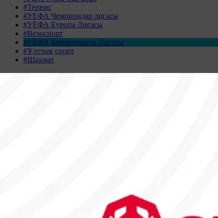
#Теннис
#УЕФА Чемпиондар лигасы
#УЕФА Еуропа Лигасы
#Велоспорт
#УЕФА Конференция Лигасы
#Ұлттық спорт
#Шахмат
Жаңалықтар табылмады
Жаңалықтар мұрағаты
ҚАЗАН 2025
Дс
Сс
Ср
Бс
Жм
Сн
Жк
29
30
1
2
3
4
5