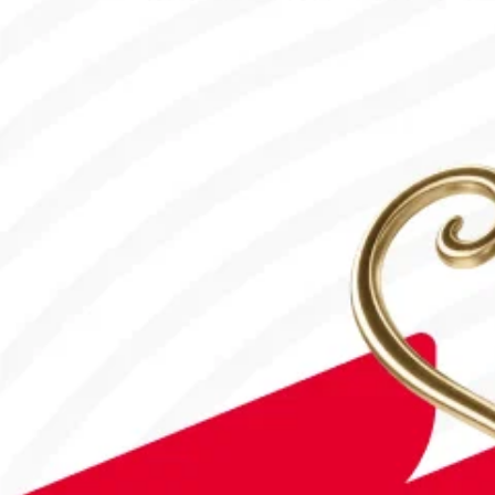
28.07.2026, 16:50
Франция – Англия: Тікелей эфир!
18.07.2026, 10:00
#Футбол
#FIFA World Cup 2026
Англия - Аргентина: Тікелей эфир!
15.07.2026, 16:00
#Футбол
#FIFA World Cup 2026
Аргентина - Египет: Тікелей эфир!
07.07.2026, 16:00
#Футбол
#FIFA World Cup 2026
Қайрат Чемпиондар Лигасының 3-кезеңіне жолдама алды
30.07.2026, 10:00