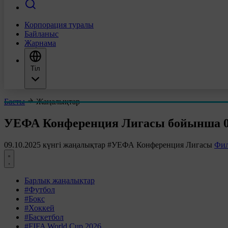
Корпорация туралы
Байланыс
Жарнама
Тіл
Басты
Жаңалықтар
УЕФА Конференция Лигасы бойынша 09
09.10.2025 күнгі жаңалықтар
#УЕФА Конференция Лигасы
Фил
Барлық жаңалықтар
#Футбол
#Бокс
#Хоккей
#Баскетбол
#FIFA World Cup 2026