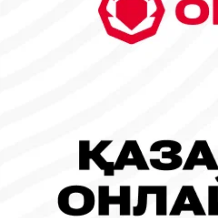
6
7
8
9
10
11
12
13
14
15
16
17
18
19
20
21
22
23
24
25
26
27
28
29
30
31
1
2
Танымал жаңалықтар
#Футбол
#FIFA World Cup 2026
Испания - Аргентина: Тікелей эфир!
19.07.2026, 09:00
#Футбол
#FIFA World Cup 2026
Франция - Испания: Тікелей эфир!
14.07.2026, 14:00
#Футбол
Франция құрамасы бапкерімен бірге логотипін де жаңартты
30.07.2026, 16:00
Робот-ит турнирдің басты жұлдыздарының біріне айналды
31.07.2026, 16:45
#Футбол
Concacaf құрамындағы 41 ел Инфантиноның бастамасына қар
31.07.2026, 12:00
#Футбол
Дастан Сәтбаев «Челси» сапындағы алғашқы голын соқты!