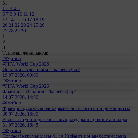
31
1
2
3
4
5
6
7
8
9
10
11
12
13
14
15
16
17
18
19
20
21
22
23
24
25
26
27
28
29
30
1
2
3
Танымал жаңалықтар
#Футбол
#FIFA World Cup 2026
Испания - Аргентина: Тікелей эфир!
19.07.2026, 09:00
#Футбол
#FIFA World Cup 2026
Франция - Испания: Тікелей эфир!
14.07.2026, 14:00
#Футбол
Франция құрамасы бапкерімен бірге логотипін де жаңартты
30.07.2026, 16:00
Робот-ит турнирдің басты жұлдыздарының біріне айналды
31.07.2026, 16:45
#Футбол
Concacaf құрамындағы 41 ел Инфантиноның бастамасына