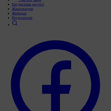
Бағдарлама кестесі
Жаңалықтар
Жобалар
Видеоархив