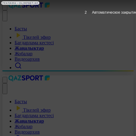
РЕКЛАМА • OLIMPBET.KZ
1
Автоматическое закрыти
Басты
Тікелей эфир
Бағдарлама кестесі
Жаңалықтар
Жобалар
Видеоархив
Басты
Тікелей эфир
Бағдарлама кестесі
Жаңалықтар
Жобалар
Видеоархив