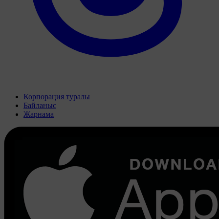
Корпорация туралы
Байланыс
Жарнама