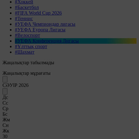
#Хоккей
#Баскетбол
#FIFA World Cup 2026
#Теннис
#УЕФА Чемпиондар лигасы
#УЕФА Еуропа Лигасы
#Велоспорт
#УЕФА Конференция Лигасы
#Ұлттық спорт
#Шахмат
Жаңалықтар табылмады
Жаңалықтар мұрағаты
СӘУІР 2026
Дс
Сс
Ср
Бс
Жм
Сн
Жк
30