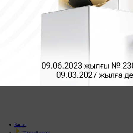
Басты
Тікелей эфир