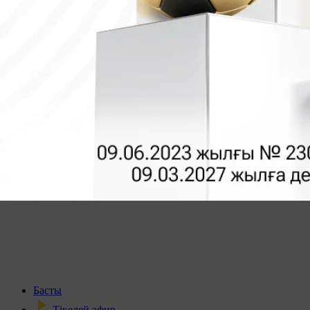
Басты
Тікелей эфир