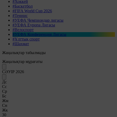
#Хоккей
#Баскетбол
#FIFA World Cup 2026
#Теннис
#УЕФА Чемпиондар лигасы
#УЕФА Еуропа Лигасы
#Велоспорт
#УЕФА Конференция Лигасы
#Ұлттық спорт
#Шахмат
Жаңалықтар табылмады
Жаңалықтар мұрағаты
СӘУІР 2026
Дс
Сс
Ср
Бс
Жм
Сн
Жк
30