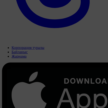
Корпорация туралы
Байланыс
Жарнама