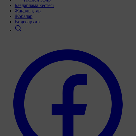
Бағдарлама кестесі
Жаңалықтар
Жобалар
Видеоархив