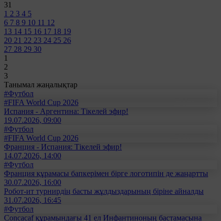
31
1
2
3
4
5
6
7
8
9
10
11
12
13
14
15
16
17
18
19
20
21
22
23
24
25
26
27
28
29
30
1
2
3
Танымал жаңалықтар
#Футбол
#FIFA World Cup 2026
Испания - Аргентина: Тікелей эфир!
19.07.2026, 09:00
#Футбол
#FIFA World Cup 2026
Франция - Испания: Тікелей эфир!
14.07.2026, 14:00
#Футбол
Франция құрамасы бапкерімен бірге логотипін де жаңартты
30.07.2026, 16:00
Робот-ит турнирдің басты жұлдыздарының біріне айналды
31.07.2026, 16:45
#Футбол
Concacaf құрамындағы 41 ел Инфантиноның бастамасына