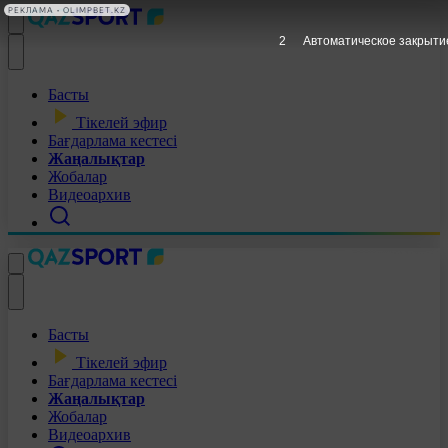
РЕКЛАМА • OLIMPBET.KZ
1
Автоматическое закрыти
Басты
Тікелей эфир
Бағдарлама кестесі
Жаңалықтар
Жобалар
Видеоархив
Басты
Тікелей эфир
Бағдарлама кестесі
Жаңалықтар
Жобалар
Видеоархив