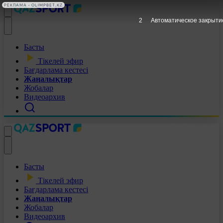
РЕКЛАМА • OLIMPBET.KZ
1
Автоматическое закрыти
Басты
Тікелей эфир
Бағдарлама кестесі
Жаңалықтар
Жобалар
Видеоархив
Басты
Тікелей эфир
Бағдарлама кестесі
Жаңалықтар
Жобалар
Видеоархив