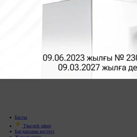
Басты
Тікелей эфир
Бағдарлама кестесі
Жаңалықтар