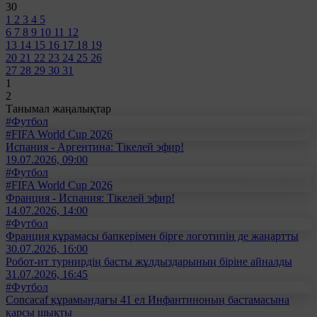
30
1
2
3
4
5
6
7
8
9
10
11
12
13
14
15
16
17
18
19
20
21
22
23
24
25
26
27
28
29
30
31
1
2
Танымал жаңалықтар
#Футбол
#FIFA World Cup 2026
Испания - Аргентина: Тікелей эфир!
19.07.2026, 09:00
#Футбол
#FIFA World Cup 2026
Франция - Испания: Тікелей эфир!
14.07.2026, 14:00
#Футбол
Франция құрамасы бапкерімен бірге логотипін де жаңартты
30.07.2026, 16:00
Робот-ит турнирдің басты жұлдыздарының біріне айналды
31.07.2026, 16:45
#Футбол
Concacaf құрамындағы 41 ел Инфантиноның бастамасына
қарсы шықты