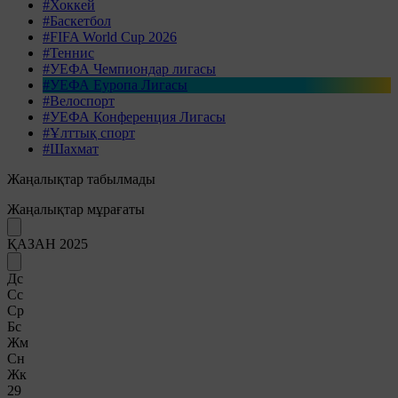
#Хоккей
#Баскетбол
#FIFA World Cup 2026
#Теннис
#УЕФА Чемпиондар лигасы
#УЕФА Еуропа Лигасы
#Велоспорт
#УЕФА Конференция Лигасы
#Ұлттық спорт
#Шахмат
Жаңалықтар табылмады
Жаңалықтар мұрағаты
ҚАЗАН 2025
Дс
Сс
Ср
Бс
Жм
Сн
Жк
29