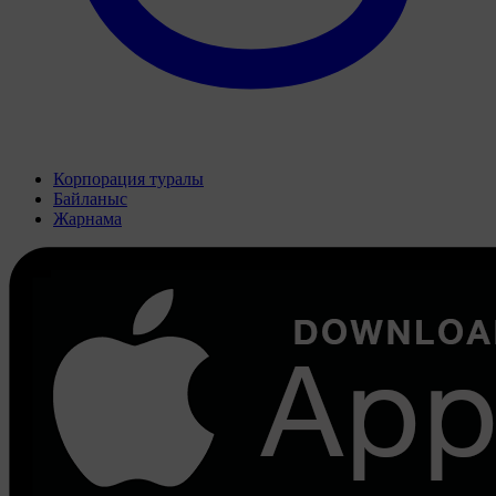
Корпорация туралы
Байланыс
Жарнама