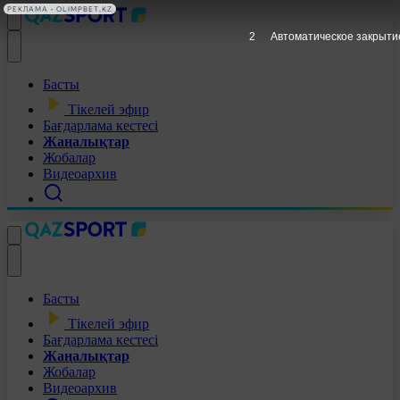
РЕКЛАМА • OLIMPBET.KZ
1
Автоматическое закрыти
Басты
Тікелей эфир
Бағдарлама кестесі
Жаңалықтар
Жобалар
Видеоархив
Басты
Тікелей эфир
Бағдарлама кестесі
Жаңалықтар
Жобалар
Видеоархив