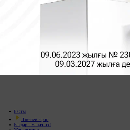
Басты
Тікелей эфир
Бағдарлама кестесі
Жаңалықтар