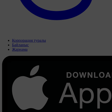
Корпорация туралы
Байланыс
Жарнама