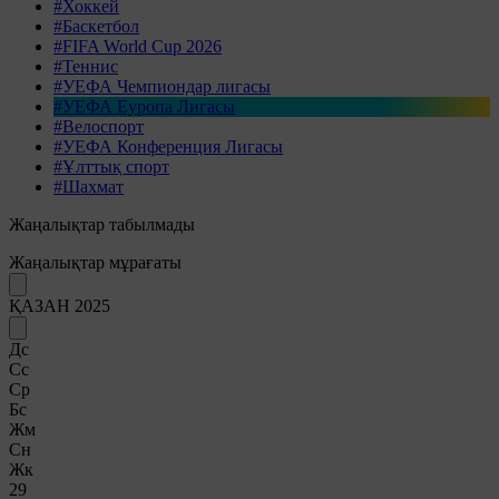
#Хоккей
#Баскетбол
#FIFA World Cup 2026
#Теннис
#УЕФА Чемпиондар лигасы
#УЕФА Еуропа Лигасы
#Велоспорт
#УЕФА Конференция Лигасы
#Ұлттық спорт
#Шахмат
Жаңалықтар табылмады
Жаңалықтар мұрағаты
ҚАЗАН 2025
Дс
Сс
Ср
Бс
Жм
Сн
Жк
29