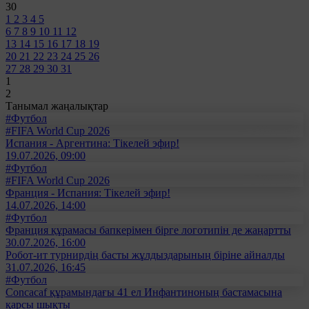
30
1
2
3
4
5
6
7
8
9
10
11
12
13
14
15
16
17
18
19
20
21
22
23
24
25
26
27
28
29
30
31
1
2
Танымал жаңалықтар
#Футбол
#FIFA World Cup 2026
Испания - Аргентина: Тікелей эфир!
19.07.2026, 09:00
#Футбол
#FIFA World Cup 2026
Франция - Испания: Тікелей эфир!
14.07.2026, 14:00
#Футбол
Франция құрамасы бапкерімен бірге логотипін де жаңартты
30.07.2026, 16:00
Робот-ит турнирдің басты жұлдыздарының біріне айналды
31.07.2026, 16:45
#Футбол
Concacaf құрамындағы 41 ел Инфантиноның бастамасына
қарсы шықты