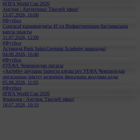
#FIFA World Cup 2026
Англия - Аргентина: Тікелей эфир!
15.07.2026, 16:00
#Футбол
Concacaf құрамындағы 41 ел Инфантиноның бастамасына
қарсы шықты
31.07.2026, 12:00
#Футбол
Астанада Paris Saint-Germain Academy ашылады!
04.08.2026, 16:40
#Футбол
#УЕФА Чемпиондар лигасы
«Ақтөбе» арулары тарихта алғаш рет УЕФА Чемпиондар
лигасының іріктеу кезеңінің финалына жолдама алды
05.08.2026, 11:05
#Футбол
#FIFA World Cup 2026
Франция - Англия: Тікелей эфир!
18.07.2026, 10:10