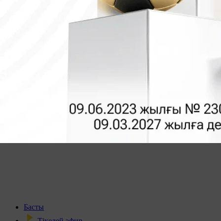
Басты
Тікелей эфир