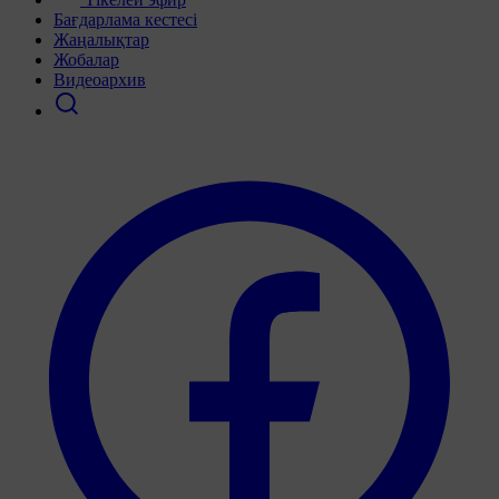
Бағдарлама кестесі
Жаңалықтар
Жобалар
Видеоархив