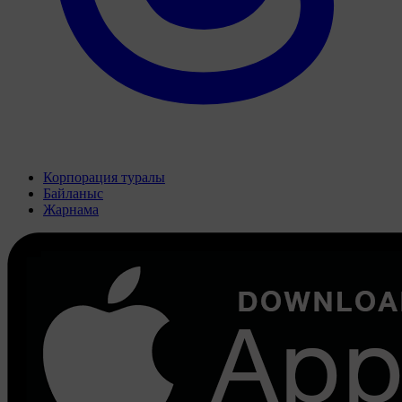
Корпорация туралы
Байланыс
Жарнама