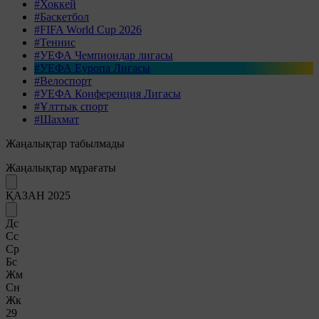
#Хоккей
#Баскетбол
#FIFA World Cup 2026
#Теннис
#УЕФА Чемпиондар лигасы
#УЕФА Еуропа Лигасы
#Велоспорт
#УЕФА Конференция Лигасы
#Ұлттық спорт
#Шахмат
Жаңалықтар табылмады
Жаңалықтар мұрағаты
ҚАЗАН 2025
Дс
Сс
Ср
Бс
Жм
Сн
Жк
29