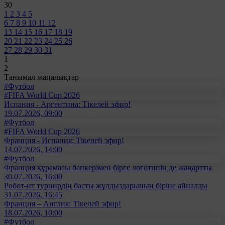
30
1
2
3
4
5
6
7
8
9
10
11
12
13
14
15
16
17
18
19
20
21
22
23
24
25
26
27
28
29
30
31
1
2
Танымал жаңалықтар
#Футбол
#FIFA World Cup 2026
Испания - Аргентина: Тікелей эфир!
19.07.2026, 09:00
#Футбол
#FIFA World Cup 2026
Франция - Испания: Тікелей эфир!
14.07.2026, 14:00
#Футбол
Франция құрамасы бапкерімен бірге логотипін де жаңартты
30.07.2026, 16:00
Робот-ит турнирдің басты жұлдыздарының біріне айналды
31.07.2026, 16:45
Франция – Англия: Тікелей эфир!
18.07.2026, 10:00
#Футбол