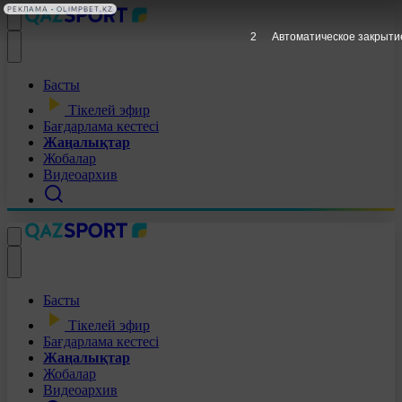
РЕКЛАМА • OLIMPBET.KZ
1
Автоматическое закрыти
Басты
Тікелей эфир
Бағдарлама кестесі
Жаңалықтар
Жобалар
Видеоархив
Басты
Тікелей эфир
Бағдарлама кестесі
Жаңалықтар
Жобалар
Видеоархив