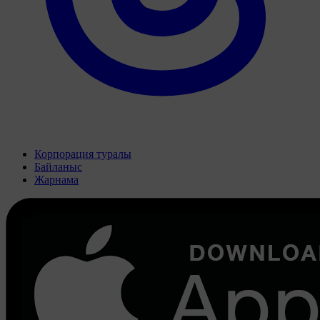
Корпорация туралы
Байланыс
Жарнама