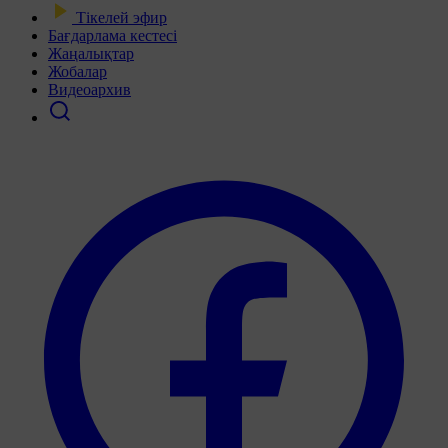
Тікелей эфир
Бағдарлама кестесі
Жаңалықтар
Жобалар
Видеоархив