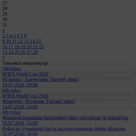
27
28
29
30
31
1
2
3
4
5
6
7
8
9
10
11
12
13
14
15
16
17
18
19
20
21
22
23
24
25
26
27
28
1
Танымал жаңалықтар
#Футбол
#FIFA World Cup 2026
Испания - Аргентина: Тікелей эфир!
19.07.2026, 09:00
#Футбол
#FIFA World Cup 2026
Франция - Испания: Тікелей эфир!
14.07.2026, 14:00
#Футбол
Франция құрамасы бапкерімен бірге логотипін де жаңартты
30.07.2026, 16:00
Робот-ит турнирдің басты жұлдыздарының біріне айналды
31.07.2026, 16:45