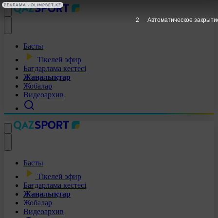
РЕКЛАМА • OLIMPBET.KZ
1
Автоматическое закрыти
Басты
Тікелей эфир
Бағдарлама кестесі
Жаңалықтар
Жобалар
Видеоархив
Басты
Тікелей эфир
Бағдарлама кестесі
Жаңалықтар
Жобалар
Видеоархив