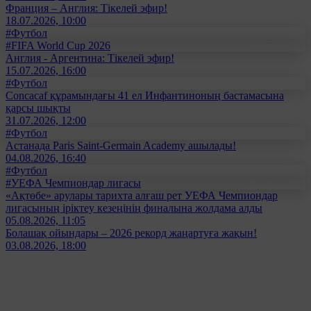
Франция – Англия: Тікелей эфир!
18.07.2026, 10:00
#Футбол
#FIFA World Cup 2026
Англия - Аргентина: Тікелей эфир!
15.07.2026, 16:00
#Футбол
Concacaf құрамындағы 41 ел Инфантиноның бастамасына
қарсы шықты
31.07.2026, 12:00
#Футбол
Астанада Paris Saint-Germain Academy ашылады!
04.08.2026, 16:40
#Футбол
#УЕФА Чемпиондар лигасы
«Ақтөбе» арулары тарихта алғаш рет УЕФА Чемпиондар
лигасының іріктеу кезеңінің финалына жолдама алды
05.08.2026, 11:05
Болашақ ойындары – 2026 рекорд жаңартуға жақын!
03.08.2026, 18:00