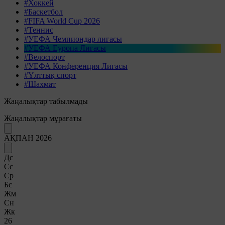
#Хоккей
#Баскетбол
#FIFA World Cup 2026
#Теннис
#УЕФА Чемпиондар лигасы
#УЕФА Еуропа Лигасы
#Велоспорт
#УЕФА Конференция Лигасы
#Ұлттық спорт
#Шахмат
Жаңалықтар табылмады
Жаңалықтар мұрағаты
АҚПАН 2026
Дс
Сс
Ср
Бс
Жм
Сн
Жк
26