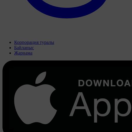
Корпорация туралы
Байланыс
Жарнама