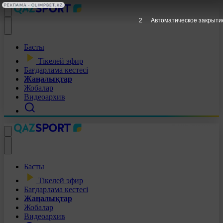
РЕКЛАМА • OLIMPBET.KZ
1
Автоматическое закрыти
Басты
Тікелей эфир
Бағдарлама кестесі
Жаңалықтар
Жобалар
Видеоархив
Басты
Тікелей эфир
Бағдарлама кестесі
Жаңалықтар
Жобалар
Видеоархив