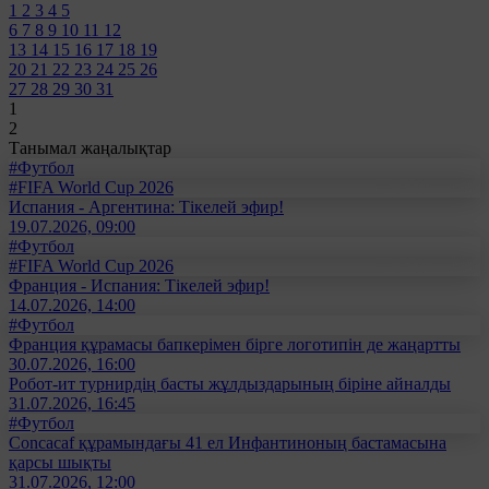
1
2
3
4
5
6
7
8
9
10
11
12
13
14
15
16
17
18
19
20
21
22
23
24
25
26
27
28
29
30
31
1
2
Танымал жаңалықтар
#Футбол
#FIFA World Cup 2026
Испания - Аргентина: Тікелей эфир!
19.07.2026, 09:00
#Футбол
#FIFA World Cup 2026
Франция - Испания: Тікелей эфир!
14.07.2026, 14:00
#Футбол
Франция құрамасы бапкерімен бірге логотипін де жаңартты
30.07.2026, 16:00
Робот-ит турнирдің басты жұлдыздарының біріне айналды
31.07.2026, 16:45
#Футбол
Concacaf құрамындағы 41 ел Инфантиноның бастамасына
қарсы шықты
31.07.2026, 12:00