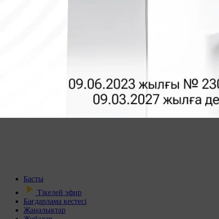
Басты
Тікелей эфир
Бағдарлама кестесі
Жаңалықтар
Жобалар