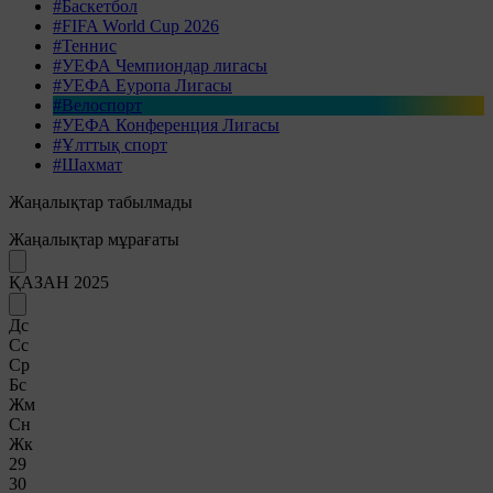
#Баскетбол
#FIFA World Cup 2026
#Теннис
#УЕФА Чемпиондар лигасы
#УЕФА Еуропа Лигасы
#Велоспорт
#УЕФА Конференция Лигасы
#Ұлттық спорт
#Шахмат
Жаңалықтар табылмады
Жаңалықтар мұрағаты
ҚАЗАН 2025
Дс
Сс
Ср
Бс
Жм
Сн
Жк
29
30