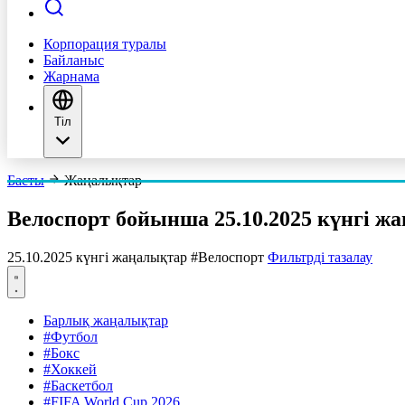
Корпорация туралы
Байланыс
Жарнама
Тіл
Басты
Жаңалықтар
Велоспорт бойынша 25.10.2025 күнгі ж
25.10.2025 күнгі жаңалықтар
#Велоспорт
Фильтрді тазалау
Барлық жаңалықтар
#Футбол
#Бокс
#Хоккей
#Баскетбол
#FIFA World Cup 2026