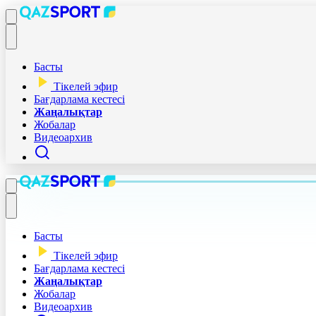
Басты
Тікелей эфир
Бағдарлама кестесі
Жаңалықтар
Жобалар
Видеоархив
Басты
Тікелей эфир
Бағдарлама кестесі
Жаңалықтар
Жобалар
Видеоархив