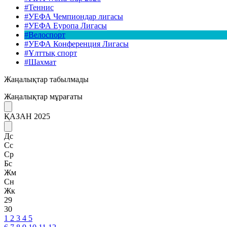
#Теннис
#УЕФА Чемпиондар лигасы
#УЕФА Еуропа Лигасы
#Велоспорт
#УЕФА Конференция Лигасы
#Ұлттық спорт
#Шахмат
Жаңалықтар табылмады
Жаңалықтар мұрағаты
ҚАЗАН 2025
Дс
Сс
Ср
Бс
Жм
Сн
Жк
29
30
1
2
3
4
5