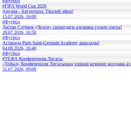
#Футбол
#FIFA World Cup 2026
Англия - Аргентина: Тікелей эфир!
15.07.2026, 16:00
#Футбол
Дастан Сәтбаев «Челси» сапындағы алғашқы голын соқты!
28.07.2026, 16:50
#Футбол
Астанада Paris Saint-Germain Academy ашылады!
04.08.2026, 16:40
#Футбол
#УЕФА Конференция Лигасы
«Тобыл» Конференция Лигасының үшінші кезеңіне жолдама а
31.07.2026, 09:00