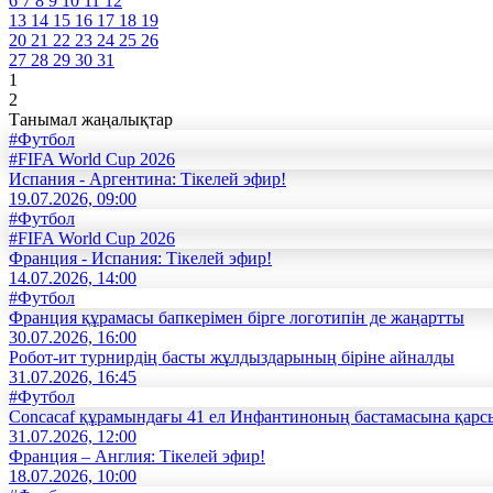
6
7
8
9
10
11
12
13
14
15
16
17
18
19
20
21
22
23
24
25
26
27
28
29
30
31
1
2
Танымал жаңалықтар
#Футбол
#FIFA World Cup 2026
Испания - Аргентина: Тікелей эфир!
19.07.2026, 09:00
#Футбол
#FIFA World Cup 2026
Франция - Испания: Тікелей эфир!
14.07.2026, 14:00
#Футбол
Франция құрамасы бапкерімен бірге логотипін де жаңартты
30.07.2026, 16:00
Робот-ит турнирдің басты жұлдыздарының біріне айналды
31.07.2026, 16:45
#Футбол
Concacaf құрамындағы 41 ел Инфантиноның бастамасына қар
31.07.2026, 12:00
Франция – Англия: Тікелей эфир!
18.07.2026, 10:00