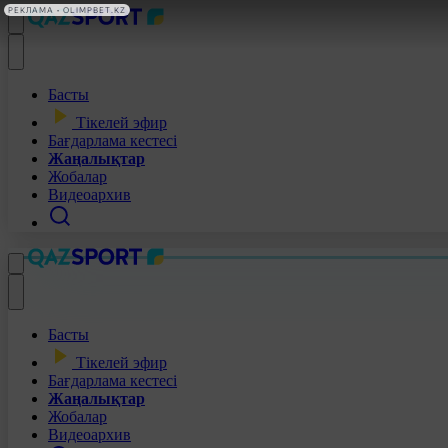
РЕКЛАМА • OLIMPBET.KZ
Басты
Тікелей эфир
Бағдарлама кестесі
Жаңалықтар
Жобалар
Видеоархив
Басты
Тікелей эфир
Бағдарлама кестесі
Жаңалықтар
Жобалар
Видеоархив