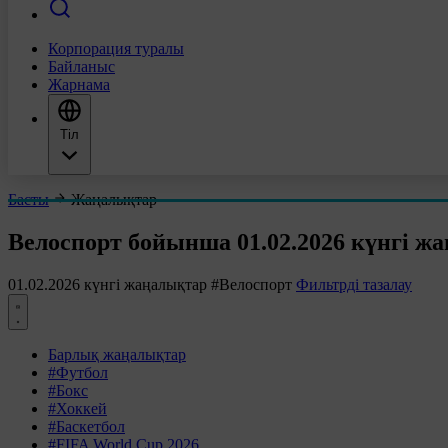
Корпорация туралы
Байланыс
Жарнама
Тіл
Басты
Жаңалықтар
Велоспорт бойынша 01.02.2026 күнгі ж
01.02.2026 күнгі жаңалықтар
#Велоспорт
Фильтрді тазалау
Барлық жаңалықтар
#Футбол
#Бокс
#Хоккей
#Баскетбол
#FIFA World Cup 2026