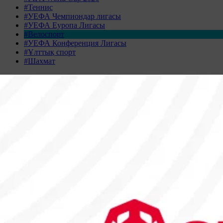
#Теннис
#УЕФА Чемпиондар лигасы
#УЕФА Еуропа Лигасы
#Велоспорт
#УЕФА Конференция Лигасы
#Ұлттық спорт
#Шахмат
Жаңалықтар табылмады
Жаңалықтар мұрағаты
АҚПАН 2026
Дс
Сс
Ср
Бс
Жм
Сн
Жк
26
27
28