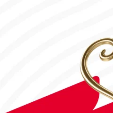
31.07.2026, 12:00
Франция – Англия: Тікелей эфир!
18.07.2026, 10:00
#Футбол
#FIFA World Cup 2026
Англия - Аргентина: Тікелей эфир!
15.07.2026, 16:00
#Футбол
Дастан Сәтбаев «Челси» сапындағы алғашқы голын соқты!
28.07.2026, 16:50
#Футбол
Астанада Paris Saint-Germain Academy ашылады!
04.08.2026, 16:40
#Футбол
#УЕФА Конференция Лигасы
«Тобыл» Конференция Лигасының үшінші кезеңіне жолдама а
31.07.2026, 09:00