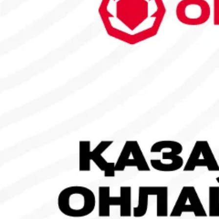
29
30
31
1
2
3
4
5
6
7
8
9
10
11
12
13
14
15
16
17
18
19
20
21
22
23
24
25
26
27
28
1
Танымал жаңалықтар
#Футбол
#FIFA World Cup 2026
Испания - Аргентина: Тікелей эфир!
19.07.2026, 09:00
#Футбол
#FIFA World Cup 2026
Франция - Испания: Тікелей эфир!
14.07.2026, 14:00
#Футбол
Франция құрамасы бапкерімен бірге логотипін де жаңартты
30.07.2026, 16:00
Робот-ит турнирдің басты жұлдыздарының біріне айналды
31.07.2026, 16:45
#Футбол
Concacaf құрамындағы 41 ел Инфантиноның бастамасына қар