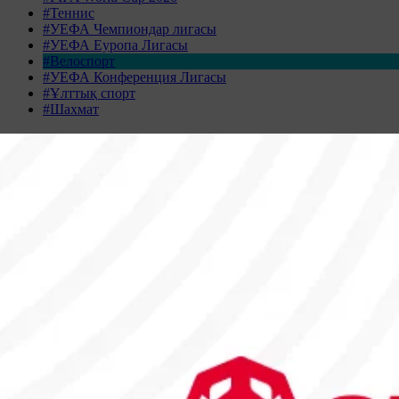
#Теннис
#УЕФА Чемпиондар лигасы
#УЕФА Еуропа Лигасы
#Велоспорт
#УЕФА Конференция Лигасы
#Ұлттық спорт
#Шахмат
Жаңалықтар табылмады
Жаңалықтар мұрағаты
АҚПАН 2026
Дс
Сс
Ср
Бс
Жм
Сн
Жк
26
27
28