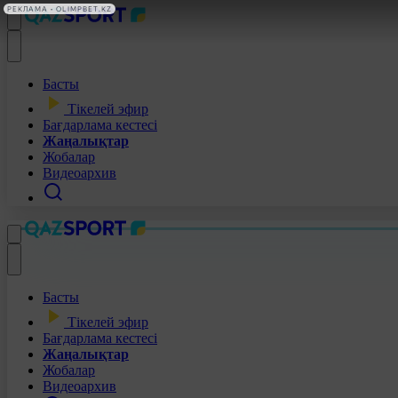
РЕКЛАМА • OLIMPBET.KZ
Басты
Тікелей эфир
Бағдарлама кестесі
Жаңалықтар
Жобалар
Видеоархив
Басты
Тікелей эфир
Бағдарлама кестесі
Жаңалықтар
Жобалар
Видеоархив