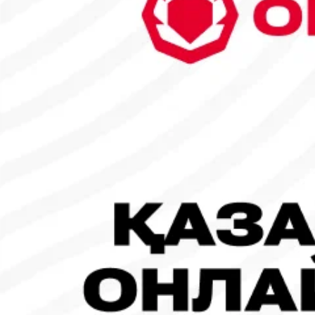
29
30
31
1
2
3
4
5
6
7
8
9
10
11
12
13
14
15
16
17
18
19
20
21
22
23
24
25
26
27
28
1
Танымал жаңалықтар
#Футбол
#FIFA World Cup 2026
Испания - Аргентина: Тікелей эфир!
19.07.2026, 09:00
#Футбол
#FIFA World Cup 2026
Франция - Испания: Тікелей эфир!
14.07.2026, 14:00
#Футбол
Франция құрамасы бапкерімен бірге логотипін де жаңартты
30.07.2026, 16:00
Робот-ит турнирдің басты жұлдыздарының біріне айналды
31.07.2026, 16:45
#Футбол
Concacaf құрамындағы 41 ел Инфантиноның бастамасына қар