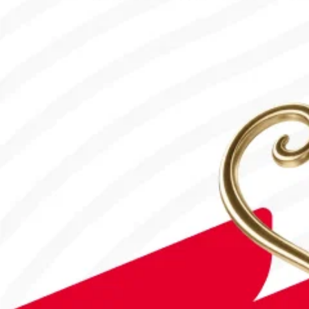
31.07.2026, 12:00
Франция – Англия: Тікелей эфир!
18.07.2026, 10:00
#Футбол
#FIFA World Cup 2026
Англия - Аргентина: Тікелей эфир!
15.07.2026, 16:00
#Футбол
Дастан Сәтбаев «Челси» сапындағы алғашқы голын соқты!
28.07.2026, 16:50
#Футбол
Астанада Paris Saint-Germain Academy ашылады!
04.08.2026, 16:40
#Футбол
#FIFA World Cup 2026
Франция - Англия: Тікелей эфир!
18.07.2026, 10:10