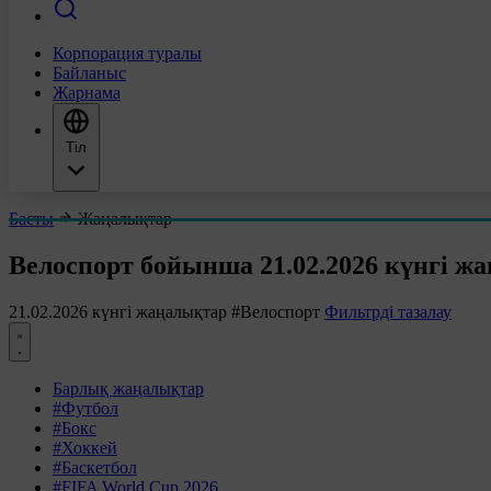
Корпорация туралы
Байланыс
Жарнама
Тіл
Басты
Жаңалықтар
Велоспорт бойынша 21.02.2026 күнгі ж
21.02.2026 күнгі жаңалықтар
#Велоспорт
Фильтрді тазалау
Барлық жаңалықтар
#Футбол
#Бокс
#Хоккей
#Баскетбол
#FIFA World Cup 2026