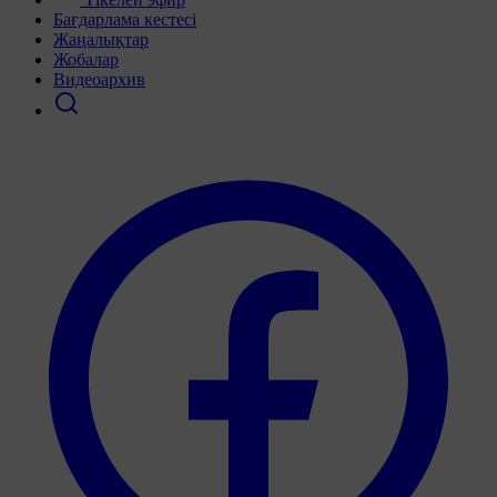
Бағдарлама кестесі
Жаңалықтар
Жобалар
Видеоархив