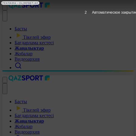
РЕКЛАМА • OLIMPBET.KZ
1
Автоматическое закрыти
Басты
Тікелей эфир
Бағдарлама кестесі
Жаңалықтар
Жобалар
Видеоархив
Басты
Тікелей эфир
Бағдарлама кестесі
Жаңалықтар
Жобалар
Видеоархив