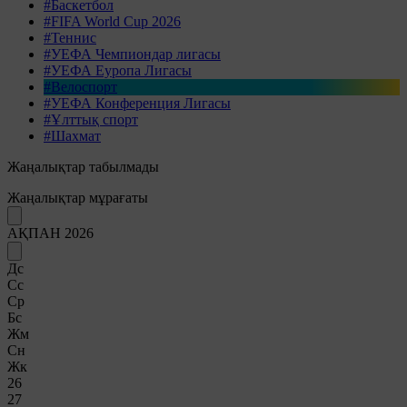
#Баскетбол
#FIFA World Cup 2026
#Теннис
#УЕФА Чемпиондар лигасы
#УЕФА Еуропа Лигасы
#Велоспорт
#УЕФА Конференция Лигасы
#Ұлттық спорт
#Шахмат
Жаңалықтар табылмады
Жаңалықтар мұрағаты
АҚПАН 2026
Дс
Сс
Ср
Бс
Жм
Сн
Жк
26
27