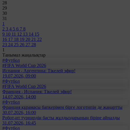
28
29
30
31
1
2
3
4
5
6
7
8
9
10
11
12
13
14
15
16
17
18
19
20
21
22
23
24
25
26
27
28
1
Танымал жаңалықтар
#Футбол
#FIFA World Cup 2026
Испания - Аргентина: Тікелей эфир!
19.07.2026, 09:00
#Футбол
#FIFA World Cup 2026
Франция - Испания: Тікелей эфир!
14.07.2026, 14:00
#Футбол
Франция құрамасы бапкерімен бірге логотипін де жаңартты
30.07.2026, 16:00
Робот-ит турнирдің басты жұлдыздарының біріне айналды
31.07.2026, 16:45
#Футбол