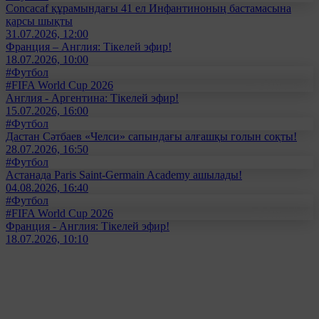
Concacaf құрамындағы 41 ел Инфантиноның бастамасына
қарсы шықты
31.07.2026, 12:00
Франция – Англия: Тікелей эфир!
18.07.2026, 10:00
#Футбол
#FIFA World Cup 2026
Англия - Аргентина: Тікелей эфир!
15.07.2026, 16:00
#Футбол
Дастан Сәтбаев «Челси» сапындағы алғашқы голын соқты!
28.07.2026, 16:50
#Футбол
Астанада Paris Saint-Germain Academy ашылады!
04.08.2026, 16:40
#Футбол
#FIFA World Cup 2026
Франция - Англия: Тікелей эфир!
18.07.2026, 10:10