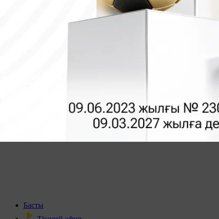
Басты
Тікелей эфир