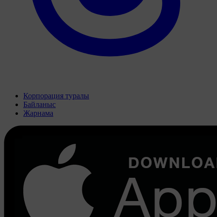
Корпорация туралы
Байланыс
Жарнама