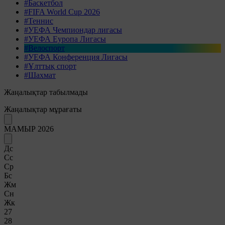
#Баскетбол
#FIFA World Cup 2026
#Теннис
#УЕФА Чемпиондар лигасы
#УЕФА Еуропа Лигасы
#Велоспорт
#УЕФА Конференция Лигасы
#Ұлттық спорт
#Шахмат
Жаңалықтар табылмады
Жаңалықтар мұрағаты
МАМЫР 2026
Дс
Сс
Ср
Бс
Жм
Сн
Жк
27
28