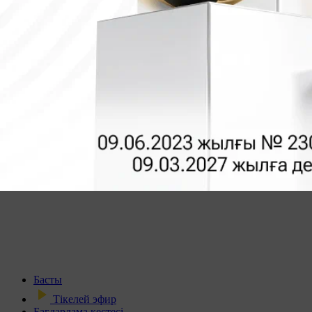
Басты
Тікелей эфир
Бағдарлама кестесі