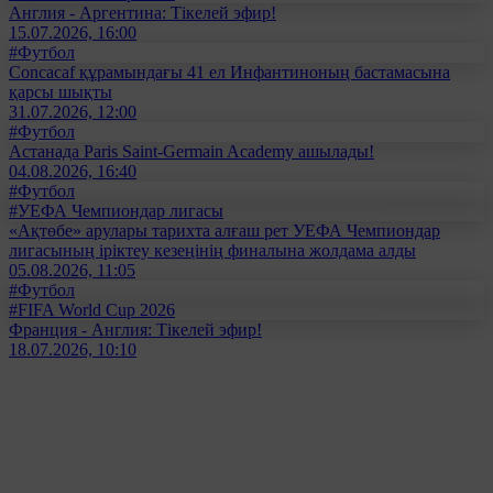
Англия - Аргентина: Тікелей эфир!
15.07.2026, 16:00
#Футбол
Concacaf құрамындағы 41 ел Инфантиноның бастамасына
қарсы шықты
31.07.2026, 12:00
#Футбол
Астанада Paris Saint-Germain Academy ашылады!
04.08.2026, 16:40
#Футбол
#УЕФА Чемпиондар лигасы
«Ақтөбе» арулары тарихта алғаш рет УЕФА Чемпиондар
лигасының іріктеу кезеңінің финалына жолдама алды
05.08.2026, 11:05
#Футбол
#FIFA World Cup 2026
Франция - Англия: Тікелей эфир!
18.07.2026, 10:10