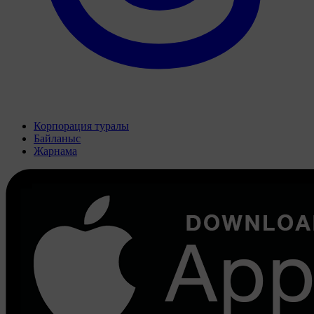
Корпорация туралы
Байланыс
Жарнама