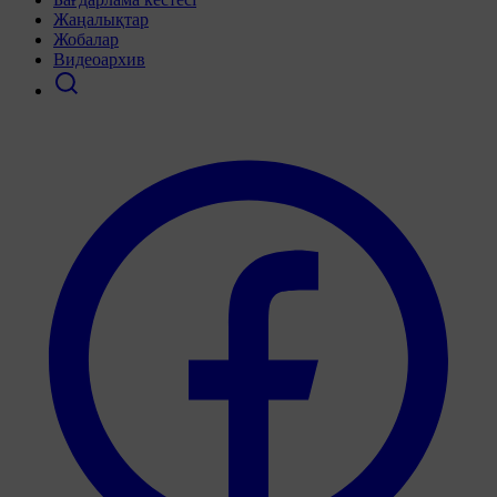
Жаңалықтар
Жобалар
Видеоархив