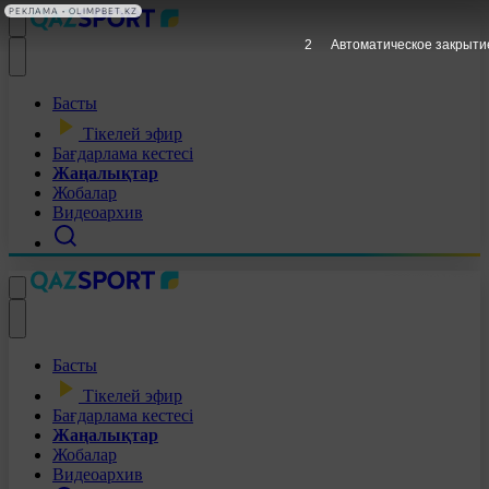
РЕКЛАМА • OLIMPBET.KZ
1
Автоматическое закрыти
Басты
Тікелей эфир
Бағдарлама кестесі
Жаңалықтар
Жобалар
Видеоархив
Басты
Тікелей эфир
Бағдарлама кестесі
Жаңалықтар
Жобалар
Видеоархив