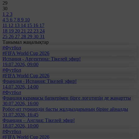
29
30
1
2
3
4
5
6
7
8
9
10
11
12
13
14
15
16
17
18
19
20
21
22
23
24
25
26
27
28
29
30
31
Танымал жаңалықтар
#Футбол
#FIFA World Cup 2026
Испания - Аргентина: Тікелей эфир!
19.07.2026, 09:00
#Футбол
#FIFA World Cup 2026
Франция - Испания: Тікелей эфир!
14.07.2026, 14:00
#Футбол
Франция құрамасы бапкерімен бірге логотипін де жаңартты
30.07.2026, 16:00
Робот-ит турнирдің басты жұлдыздарының біріне айналды
31.07.2026, 16:45
Франция – Англия: Тікелей эфир!
18.07.2026, 10:00
#Футбол
#FIFA World Cup 2026