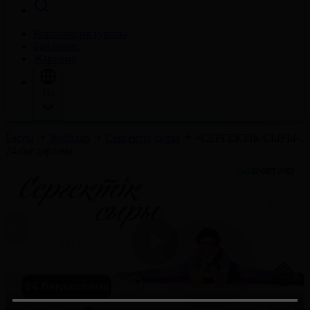
Корпорация туралы
Байланыс
Жарнама
Тіл
Басты
Жобалар
Сергектік сыры
«СЕРГЕКТІК СЫРЫ».
24-бағдарлама