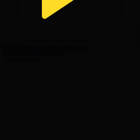
Шолу | Ордабасы - Жетісу | ҚПЛ X тур
Қазақстан Премьер-Лигасы
18.05.2026, 00:40