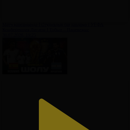
Матч қарсаңында І Студиялық бағдарлама І УЕФА
Конференция Лигасы І Тобыл – Паневежис
30.07.2026, 19:25