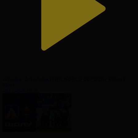
Испания - Аргентина І FIFA WORLD CUP 2026 І Финал І
Шолу
20.07.2026, 04:44