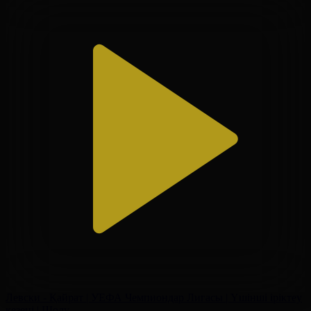
Левски - Қайрат | УЕФА Чемпиондар Лигасы | Үшінші іріктеу
кезеңі | Шолу