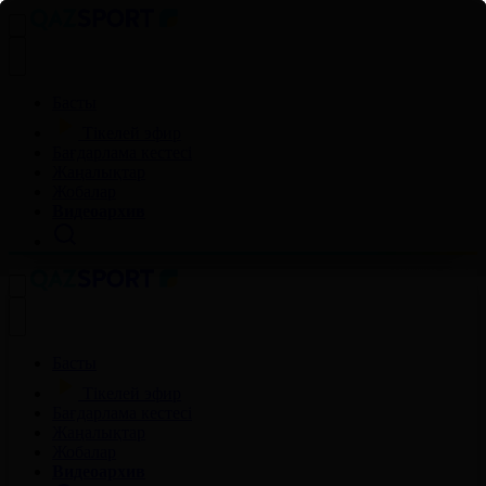
Басты
Тікелей эфир
Бағдарлама кестесі
Жаңалықтар
Жобалар
Видеоархив
Басты
Тікелей эфир
Бағдарлама кестесі
Жаңалықтар
Жобалар
Видеоархив