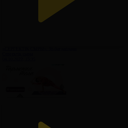
«СЕРГЕКТІК СЫРЫ». 36-бағдарлама
Сергектік сыры
04.10.2022, 15:35