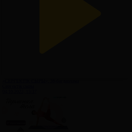
«СЕРГЕКТІК СЫРЫ». 38-бағдарлама
Сергектік сыры
04.10.2022, 15:37