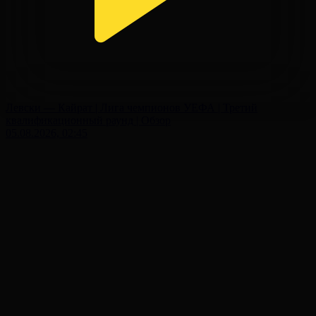
Левски — Кайрат | Лига чемпионов УЕФА | Третий
квалификационный раунд | Обзор
05.08.2026, 02:45