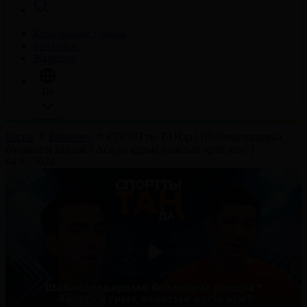
Корпорация туралы
Байланыс
Жарнама
Тіл
Басты
Бейнелер
СПОРТты ТАҢда | Шабандоздардың
болашағы қандай? Асауға құрық салатын әртіс кім? |
04.07.2024