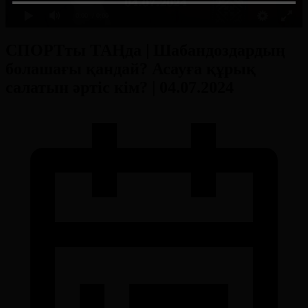
0:00
/ 0:00
СПОРТты ТАҢда | Шабандоздардың
болашағы қандай? Асауға құрық
салатын әртіс кім? | 04.07.2024