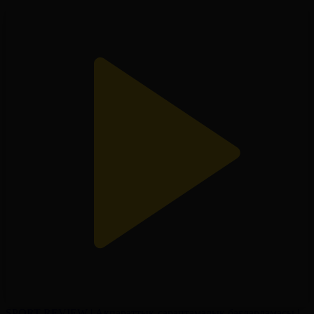
SPORT REVIEW | Ақпараттық-сараптамалық бағдарламасы |