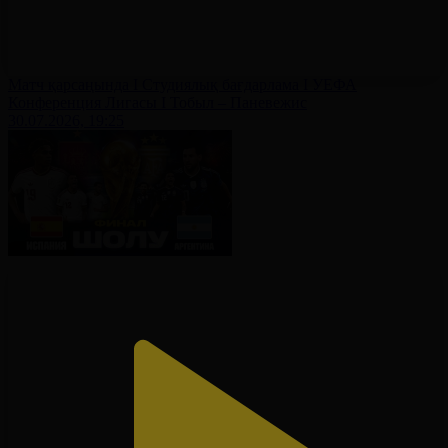
Матч қарсаңында І Студиялық бағдарлама І УЕФА
Конференция Лигасы І Тобыл – Паневежис
30.07.2026, 19:25