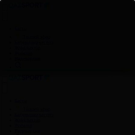
Басты
Тікелей эфир
Бағдарлама кестесі
Жаңалықтар
Жобалар
Видеоархив
Басты
Тікелей эфир
Бағдарлама кестесі
Жаңалықтар
Жобалар
Видеоархив