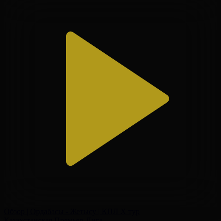
Обзор | Ордабасы - Жетысу | КПЛ X тур
Казахстанская Премьер-Лига