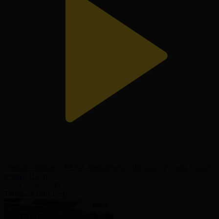
Левски - Қайрат | УЕФА Чемпиондар Лигасы | Үшінші іріктеу
кезеңі | Шолу
05.08.2026, 02:45
Танымал бейнелер