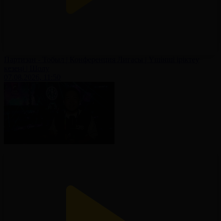
Партизан - Тобыл | Конференция Лигасы | Үшінші іріктеу
кезеңі | Шолу
07.08.2026, 11:50