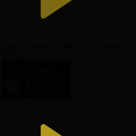
Испания - Аргентина І FIFA WORLD CUP 2026 І Финал І
Шолу
20.07.2026, 04:44