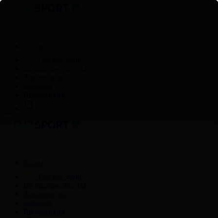
Басты
Тікелей эфир
Бағдарлама кестесі
Жаңалықтар
Жобалар
Видеоархив
Басты
Тікелей эфир
Бағдарлама кестесі
Жаңалықтар
Жобалар
Видеоархив