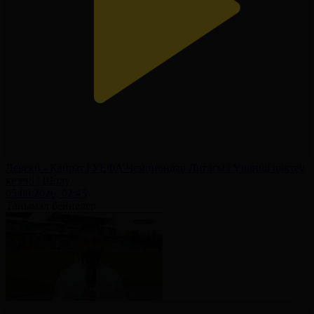
Левски - Қайрат | УЕФА Чемпиондар Лигасы | Үшінші іріктеу
кезеңі | Шолу
05.08.2026, 02:45
Танымал бейнелер