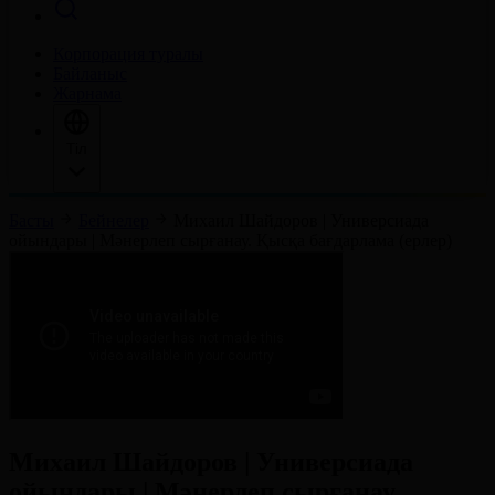
Корпорация туралы
Байланыс
Жарнама
Тіл
Басты
Бейнелер
Михаил Шайдоров | Универсиада
ойындары | Мәнерлеп сырғанау. Қысқа бағдарлама (ерлер)
Михаил Шайдоров | Универсиада
ойындары | Мәнерлеп сырғанау.