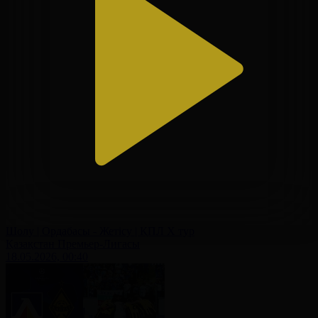
Шолу | Ордабасы - Жетісу | ҚПЛ X тур
Қазақстан Премьер-Лигасы
18.05.2026, 00:40