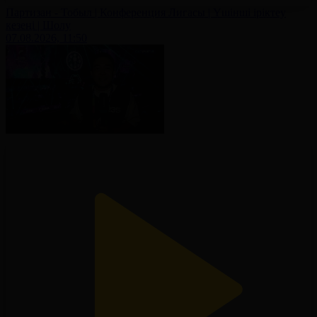
Партизан - Тобыл | Конференция Лигасы | Үшінші іріктеу
кезеңі | Шолу
07.08.2026, 11:50