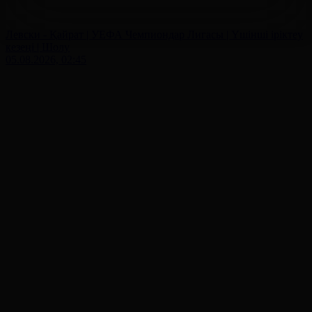
Левски - Қайрат | УЕФА Чемпиондар Лигасы | Үшінші іріктеу
кезеңі | Шолу
05.08.2026, 02:45