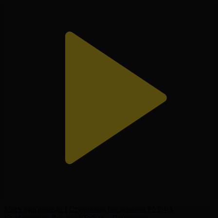
Матч қарсаңында І Студиялық бағдарлама І УЕФА
Конференция Лигасы І Тобыл – Паневежис