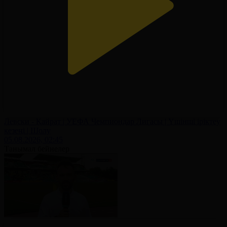
Левски - Қайрат | УЕФА Чемпиондар Лигасы | Үшінші іріктеу
кезеңі | Шолу
05.08.2026, 02:45
Танымал бейнелер