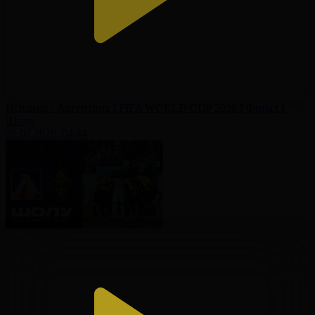
Испания - Аргентина І FIFA WORLD CUP 2026 І Финал І
Шолу
20.07.2026, 04:44