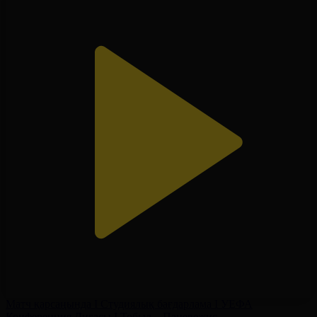
Матч қарсаңында І Студиялық бағдарлама І УЕФА
Конференция Лигасы І Тобыл – Паневежис