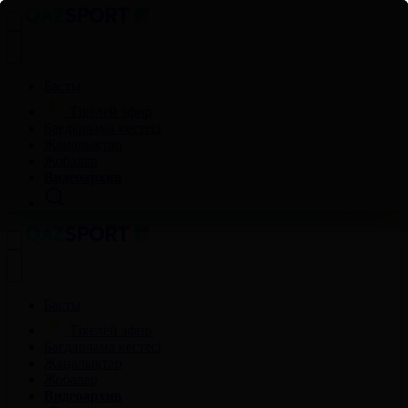
Басты
Тікелей эфир
Бағдарлама кестесі
Жаңалықтар
Жобалар
Видеоархив
Басты
Тікелей эфир
Бағдарлама кестесі
Жаңалықтар
Жобалар
Видеоархив