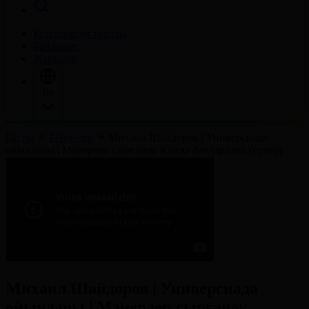
Корпорация туралы
Байланыс
Жарнама
Тіл
Басты
Бейнелер
Михаил Шайдоров | Универсиада
ойындары | Мәнерлеп сырғанау. Қысқа бағдарлама (ерлер)
Михаил Шайдоров | Универсиада
ойындары | Мәнерлеп сырғанау.