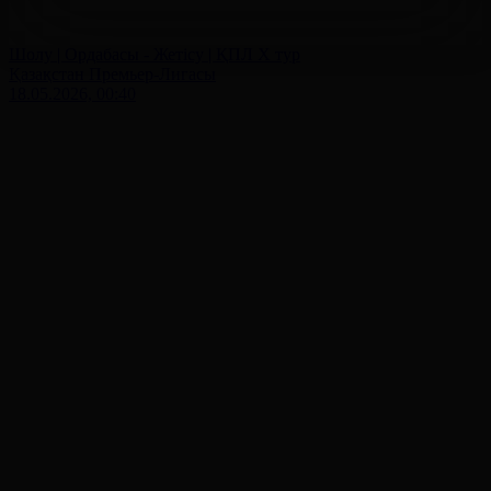
Шолу | Ордабасы - Жетісу | ҚПЛ X тур
Қазақстан Премьер-Лигасы
18.05.2026, 00:40