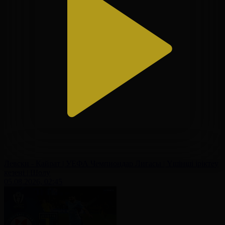
Левски - Қайрат | УЕФА Чемпиондар Лигасы | Үшінші іріктеу
кезеңі | Шолу
05.08.2026, 02:45