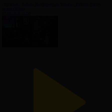
Партизан - Тобыл | Конференция Лигасы | Үшінші іріктеу
кезеңі | Шолу
07.08.2026, 11:50