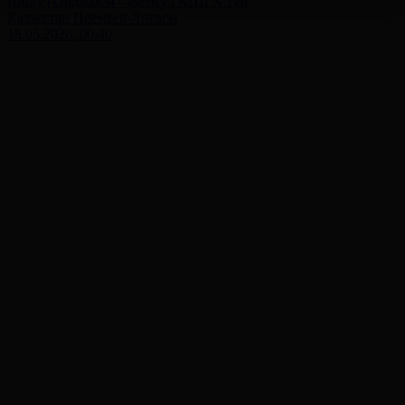
Шолу | Ордабасы - Жетісу | ҚПЛ X тур
Қазақстан Премьер-Лигасы
18.05.2026, 00:40