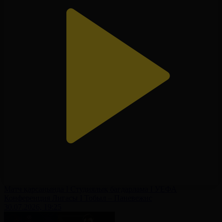
Матч қарсаңында І Студиялық бағдарлама І УЕФА
Конференция Лигасы І Тобыл – Паневежис
30.07.2026, 19:25