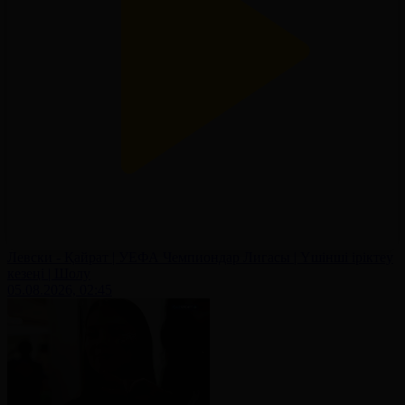
Левски - Қайрат | УЕФА Чемпиондар Лигасы | Үшінші іріктеу
кезеңі | Шолу
05.08.2026, 02:45