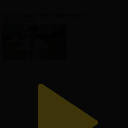
Шолу | Ордабасы - Тобыл | ҚПЛ XX тур
02.08.2026, 23:50