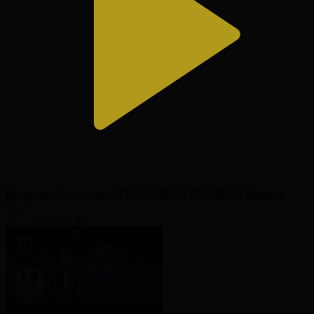
Испания - Аргентина І FIFA WORLD CUP 2026 І Финал І
Шолу
20.07.2026, 04:44