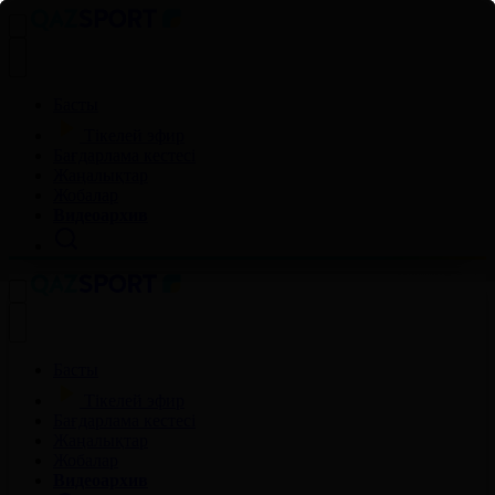
Басты
Тікелей эфир
Бағдарлама кестесі
Жаңалықтар
Жобалар
Видеоархив
Басты
Тікелей эфир
Бағдарлама кестесі
Жаңалықтар
Жобалар
Видеоархив