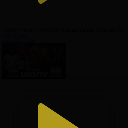
Қайрат - Омония | УЕФА Чемпиондар Лигасы | Екінші іріктеу
кезеңі | Шолу
30.07.2026, 02:00