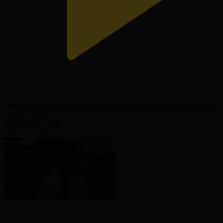
Левски - Қайрат | УЕФА Чемпиондар Лигасы | Үшінші іріктеу
кезеңі | Шолу
05.08.2026, 02:45
Танымал бейнелер