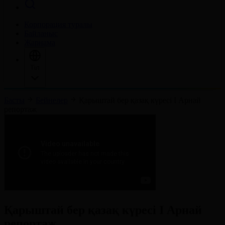
Корпорация туралы
Байланыс
Жарнама
Тіл
Басты
Бейнелер
Қарыштай бер қазақ күресі І Арнай
репортаж
Қарыштай бер қазақ күресі І Арнай
репортаж