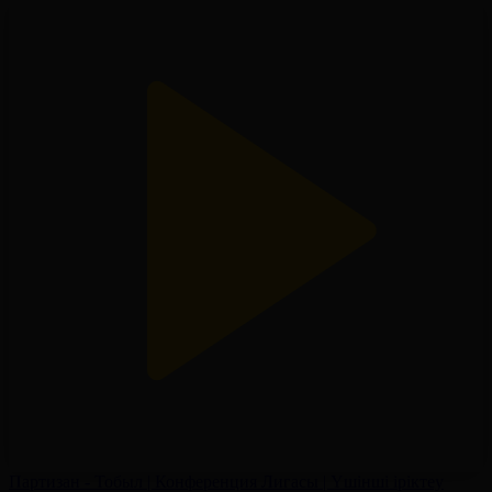
Партизан - Тобыл | Конференция Лигасы | Үшінші іріктеу