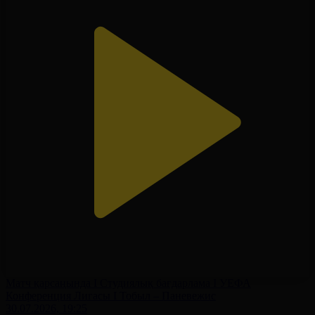
Матч қарсаңында І Студиялық бағдарлама І УЕФА
Конференция Лигасы І Тобыл – Паневежис
30.07.2026, 19:25