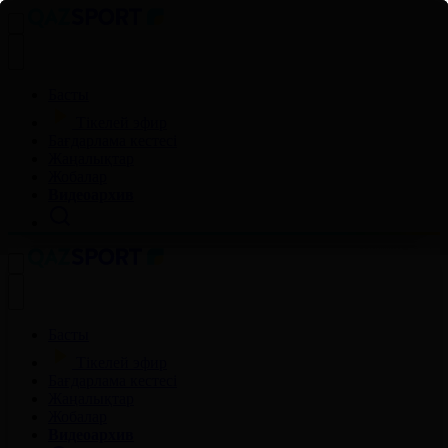
Басты
Тікелей эфир
Бағдарлама кестесі
Жаңалықтар
Жобалар
Видеоархив
Басты
Тікелей эфир
Бағдарлама кестесі
Жаңалықтар
Жобалар
Видеоархив