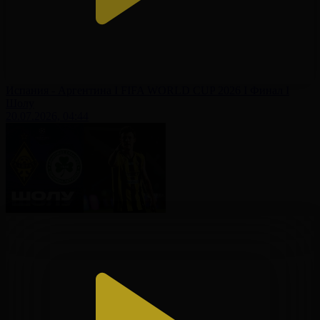
Испания - Аргентина І FIFA WORLD CUP 2026 І Финал І
Шолу
20.07.2026, 04:44