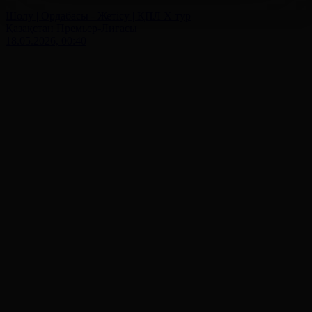
Шолу | Ордабасы - Жетісу | ҚПЛ X тур
Қазақстан Премьер-Лигасы
18.05.2026, 00:40