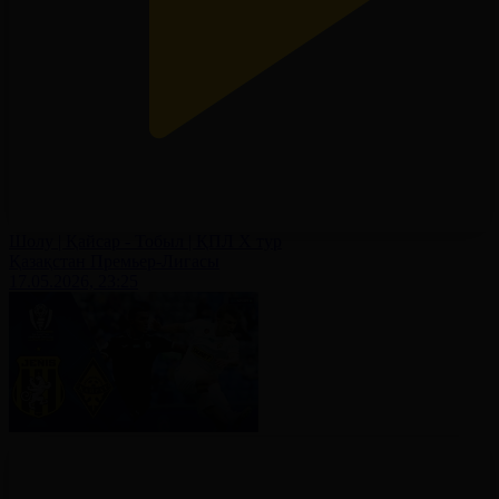
Шолу | Қайсар - Тобыл | ҚПЛ X тур
Қазақстан Премьер-Лигасы
17.05.2026, 23:25