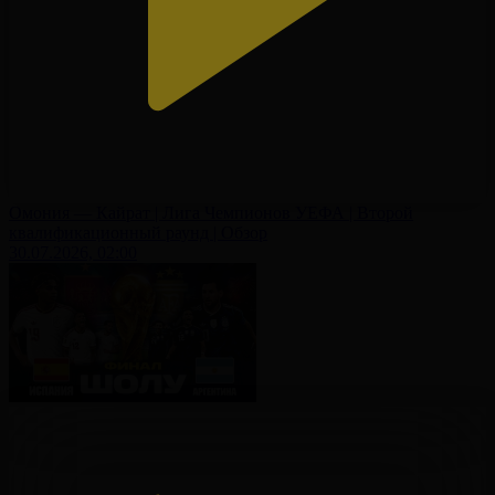
Омония — Кайрат | Лига Чемпионов УЕФА | Второй
квалификационный раунд | Обзор
30.07.2026, 02:00