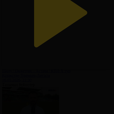
Шолу | Оқжетпес - Астана | ҚПЛ X тур
Қазақстан Премьер-Лигасы
16.05.2026, 21:30
Танымал бейнелер