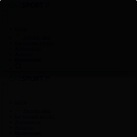
Басты
Тікелей эфир
Бағдарлама кестесі
Жаңалықтар
Жобалар
Видеоархив
Басты
Тікелей эфир
Бағдарлама кестесі
Жаңалықтар
Жобалар
Видеоархив