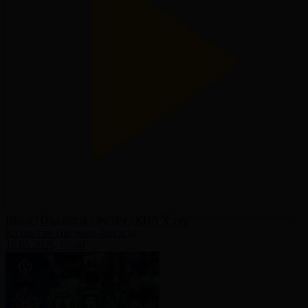
Шолу | Ордабасы - Жетісу | ҚПЛ X тур
Қазақстан Премьер-Лигасы
18.05.2026, 00:40