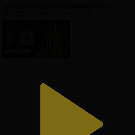
Матч қарсаңында І Студиялық бағдарлама І УЕФА
Конференция Лигасы І Тобыл – Паневежис
30.07.2026, 19:25