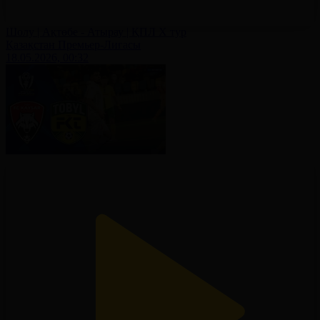
Шолу | Ақтөбе - Атырау | ҚПЛ X тур
Қазақстан Премьер-Лигасы
18.05.2026, 00:32