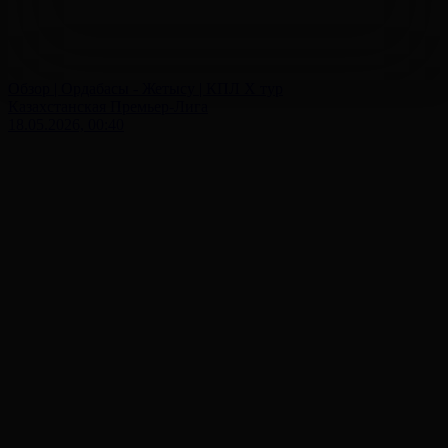
Обзор | Ордабасы - Жетысу | КПЛ X тур
Казахстанская Премьер-Лига
18.05.2026, 00:40