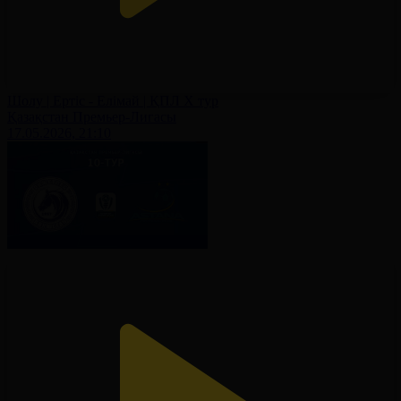
Шолу | Ертіс - Елімай | ҚПЛ X тур
Қазақстан Премьер-Лигасы
17.05.2026, 21:10