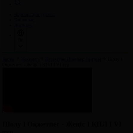
Корпорация туралы
Байланыс
Жарнама
Тіл
Басты
Жобалар
Қазақстан Премьер-Лигасы
Шолу І
Оқжетпес - Жеңіс І ҚПЛ І VІ тур
Шолу І Оқжетпес - Жеңіс І ҚПЛ І VІ
тур