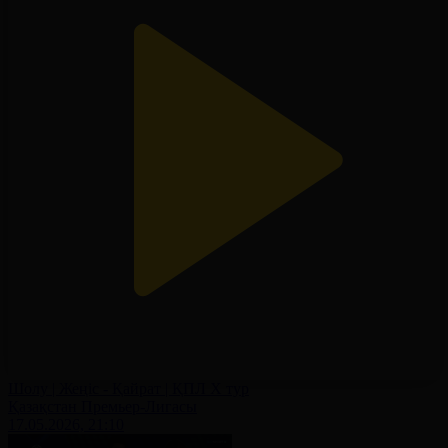
Шолу | Жеңіс - Қайрат | ҚПЛ X тур
Қазақстан Премьер-Лигасы
17.05.2026, 21:10