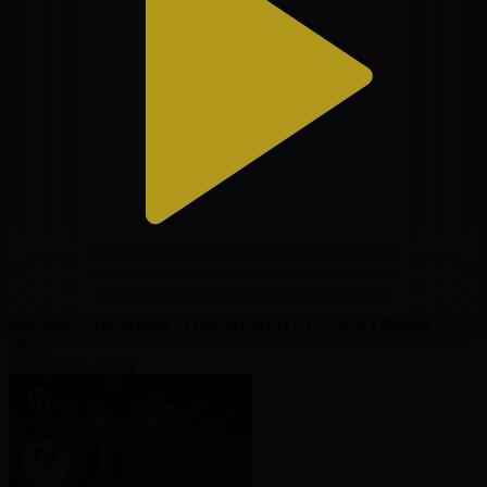
Испания - Аргентина І FIFA WORLD CUP 2026 І Финал І
Обзор
20.07.2026, 04:44