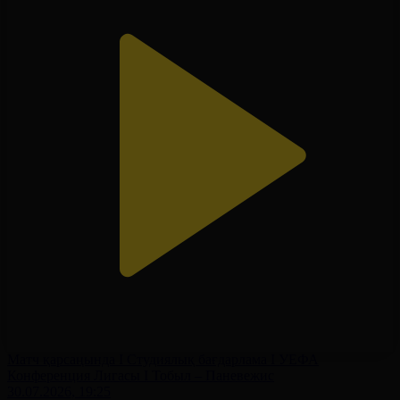
Матч қарсаңында І Студиялық бағдарлама І УЕФА
Конференция Лигасы І Тобыл – Паневежис
30.07.2026, 19:25