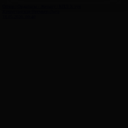
Обзор | Ордабасы - Жетысу | КПЛ X тур
Казахстанская Премьер-Лига
18.05.2026, 00:40