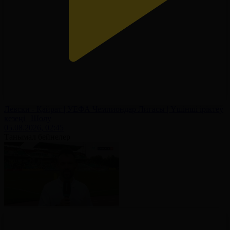
Левски - Қайрат | УЕФА Чемпиондар Лигасы | Үшінші іріктеу
кезеңі | Шолу
05.08.2026, 02:45
Танымал бейнелер