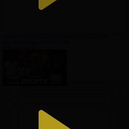
Омония — Кайрат | Лига Чемпионов УЕФА | Второй
квалификационный раунд | Обзор
30.07.2026, 02:00