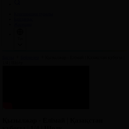
Корпорация туралы
Байланыс
Жарнама
Тіл
Басты
Бейнелер
Қызылжар - Елімай | Қазақстан кубогы |
1/4 | Шолу
Қызылжар - Елімай | Қазақстан
кубогы | 1/4 | Шолу