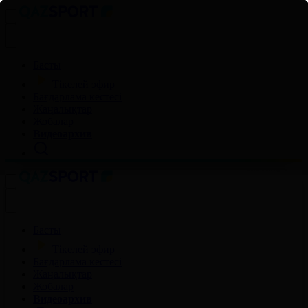
Басты
Тікелей эфир
Бағдарлама кестесі
Жаңалықтар
Жобалар
Видеоархив
Басты
Тікелей эфир
Бағдарлама кестесі
Жаңалықтар
Жобалар
Видеоархив