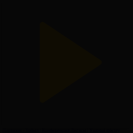
Партизан - Тобыл | Конференция Лигасы | Үшінші іріктеу