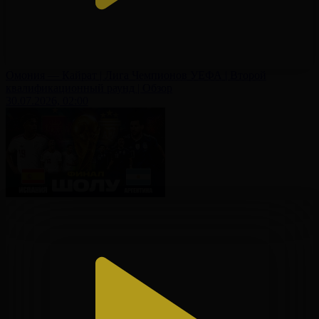
Омония — Кайрат | Лига Чемпионов УЕФА | Второй
квалификационный раунд | Обзор
30.07.2026, 02:00