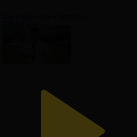
Шолу | Ордабасы - Тобыл | ҚПЛ XX тур
02.08.2026, 23:50