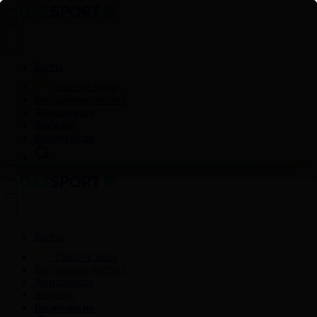
Басты
Тікелей эфир
Бағдарлама кестесі
Жаңалықтар
Жобалар
Видеоархив
Басты
Тікелей эфир
Бағдарлама кестесі
Жаңалықтар
Жобалар
Видеоархив