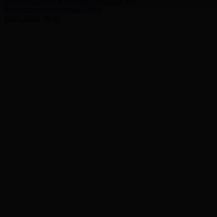
Обзор | Ордабасы - Жетысу | КПЛ X тур
Казахстанская Премьер-Лига
18.05.2026, 00:40