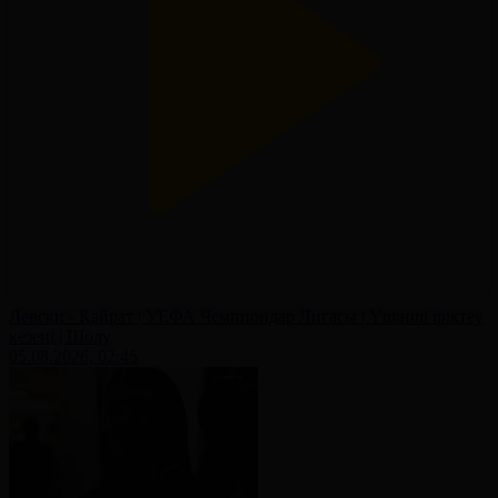
Левски - Қайрат | УЕФА Чемпиондар Лигасы | Үшінші іріктеу
кезеңі | Шолу
05.08.2026, 02:45