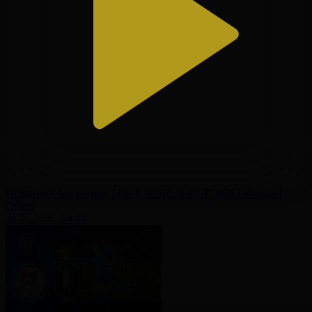
Испания - Аргентина І FIFA WORLD CUP 2026 І Финал І
Обзор
20.07.2026, 04:44