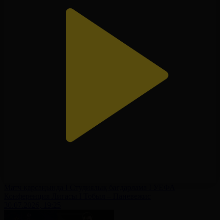
Матч қарсаңында І Студиялық бағдарлама І УЕФА
Конференция Лигасы І Тобыл – Паневежис
30.07.2026, 19:25