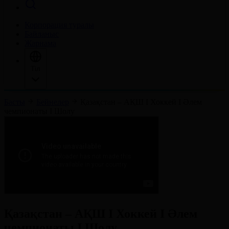
Корпорация туралы
Байланыс
Жарнама
Тіл
Басты
Бейнелер
Қазақстан – АҚШ І Хоккей І Әлем
чемпионаты І Шолу
Қазақстан – АҚШ І Хоккей І Әлем
чемпионаты І Шолу