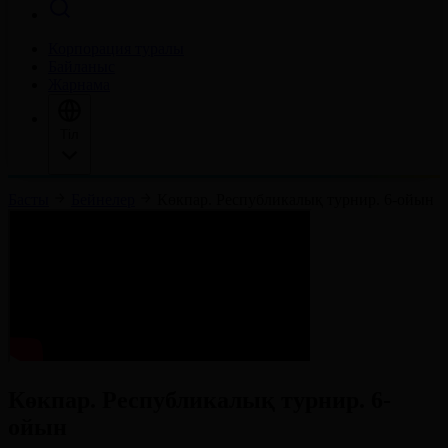
Корпорация туралы
Байланыс
Жарнама
Тіл
Басты
Бейнелер
Көкпар. Республикалық турнир. 6-ойын
Көкпар. Республикалық турнир. 6-
ойын