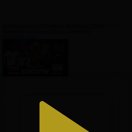
Матч қарсаңында І Студиялық бағдарлама І УЕФА
Конференция Лигасы І Тобыл – Паневежис
30.07.2026, 19:25