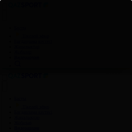
Басты
Тікелей эфир
Бағдарлама кестесі
Жаңалықтар
Жобалар
Видеоархив
Басты
Тікелей эфир
Бағдарлама кестесі
Жаңалықтар
Жобалар
Видеоархив