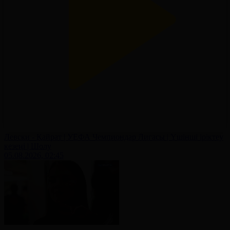
Левски - Қайрат | УЕФА Чемпиондар Лигасы | Үшінші іріктеу
кезеңі | Шолу
05.08.2026, 02:45