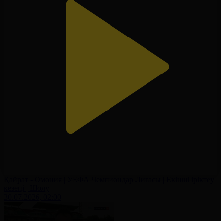
Қайрат - Омония | УЕФА Чемпиондар Лигасы | Екінші іріктеу
кезеңі | Шолу
30.07.2026, 02:00