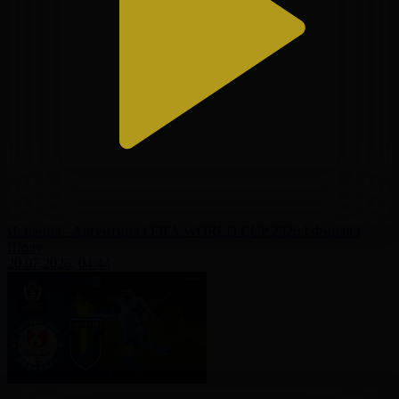
Испания - Аргентина І FIFA WORLD CUP 2026 І Финал І
Шолу
20.07.2026, 04:44