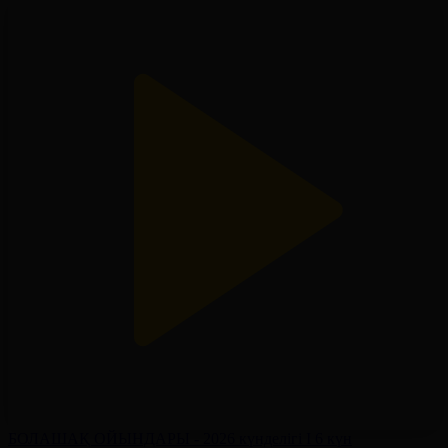
БОЛАШАҚ ОЙЫНДАРЫ - 2026 күнделігі І 6 күн