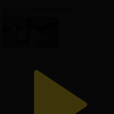
Шолу | Ордабасы - Тобыл | ҚПЛ XX тур
02.08.2026, 23:50