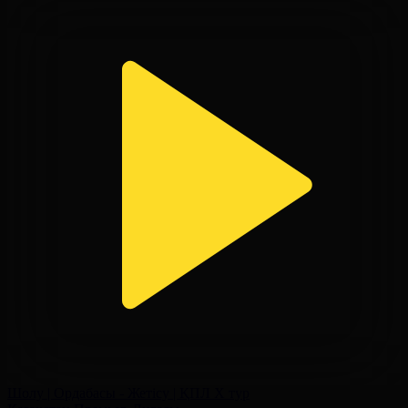
Шолу | Ордабасы - Жетісу | ҚПЛ X тур