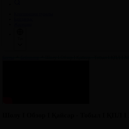
Корпорация туралы
Байланыс
Жарнама
Тіл
Басты
Бейнелер
Шолу І Обзор І Қайсар - Тобыл І ҚПЛ І XI
Шолу І Обзор І Қайсар - Тобыл І ҚПЛ І 