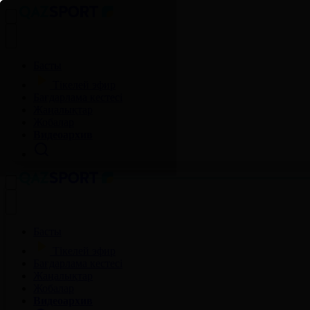
Басты
Тікелей эфир
Бағдарлама кестесі
Жаңалықтар
Жобалар
Видеоархив
Басты
Тікелей эфир
Бағдарлама кестесі
Жаңалықтар
Жобалар
Видеоархив