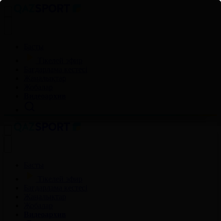
Басты
Тікелей эфир
Бағдарлама кестесі
Жаңалықтар
Жобалар
Видеоархив
Басты
Тікелей эфир
Бағдарлама кестесі
Жаңалықтар
Жобалар
Видеоархив