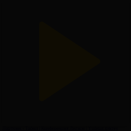
Партизан - Тобыл | Конференция Лигасы | Үшінші іріктеу