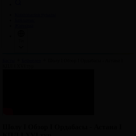
Корпорация туралы
Байланыс
Жарнама
Тіл
Басты
Бейнелер
Шолу І Обзор І Ордабасы - Астана І
ҚПЛ І XVI тур
Шолу І Обзор І Ордабасы - Астана І
ҚПЛ І XVI тур