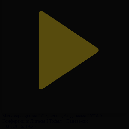
Матч қарсаңында І Студиялық бағдарлама І УЕФА
Конференция Лигасы І Тобыл – Паневежис
30.07.2026, 19:25