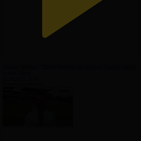
Левски - Қайрат | УЕФА Чемпиондар Лигасы | Үшінші іріктеу
кезеңі | Шолу
05.08.2026, 02:45
Танымал бейнелер