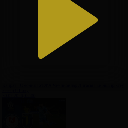
Қайрат - Омония | УЕФА Чемпиондар Лигасы | Екінші іріктеу
кезеңі | Шолу
30.07.2026, 02:00