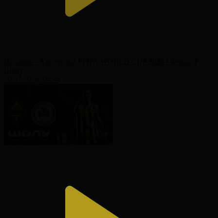
Испания - Аргентина І FIFA WORLD CUP 2026 І Финал І
Шолу
20.07.2026, 04:44