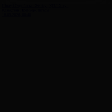
Шолу | Ордабасы - Жетісу | ҚПЛ X тур
Қазақстан Премьер-Лигасы
18.05.2026, 00:40