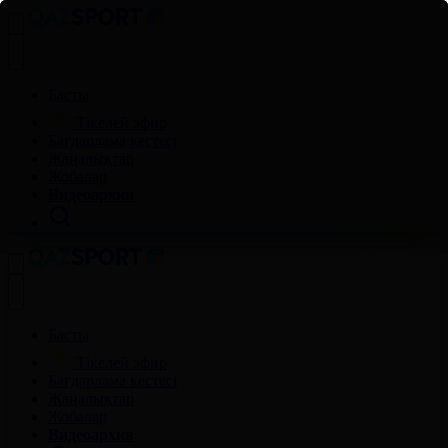
Басты
Тікелей эфир
Бағдарлама кестесі
Жаңалықтар
Жобалар
Видеоархив
Басты
Тікелей эфир
Бағдарлама кестесі
Жаңалықтар
Жобалар
Видеоархив