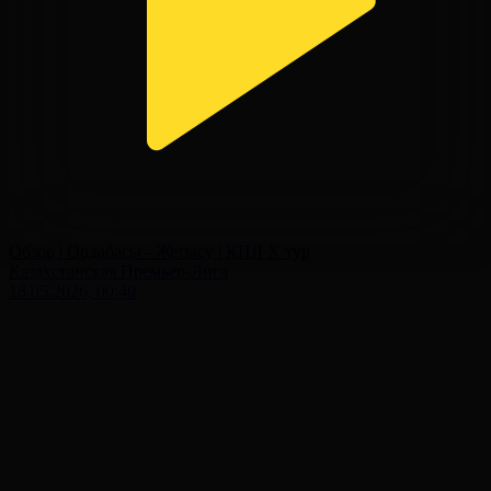
Обзор | Ордабасы - Жетысу | КПЛ X тур
Казахстанская Премьер-Лига
18.05.2026, 00:40