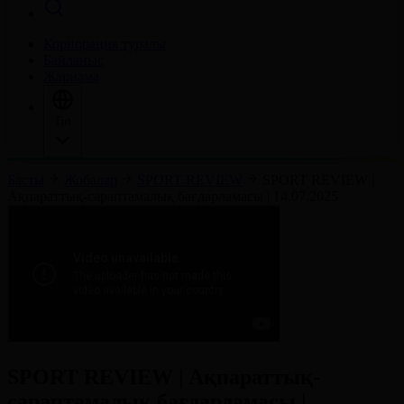
Корпорация туралы
Байланыс
Жарнама
Тіл
Басты
Жобалар
SPORT REVIEW
SPORT REVIEW |
Ақпараттық-сараптамалық бағдарламасы | 14.07.2025
SPORT REVIEW | Ақпараттық-
сараптамалық бағдарламасы |