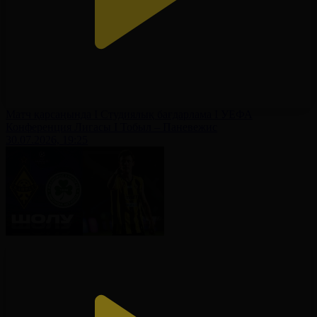
Матч қарсаңында І Студиялық бағдарлама І УЕФА
Конференция Лигасы І Тобыл – Паневежис
30.07.2026, 19:25