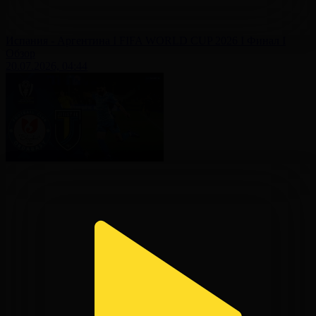
Испания - Аргентина І FIFA WORLD CUP 2026 І Финал І
Обзор
20.07.2026, 04:44