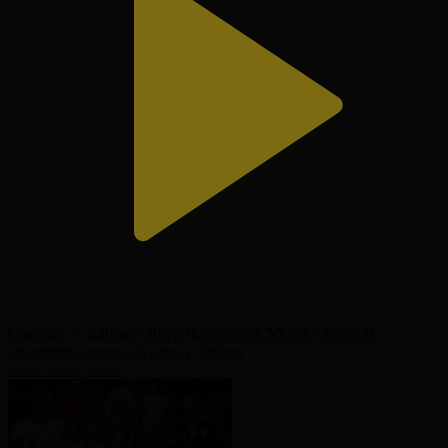
Омония — Кайрат | Лига Чемпионов УЕФА | Второй
квалификационный раунд | Обзор
30.07.2026, 02:00