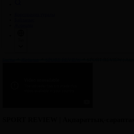
Корпорация туралы
Байланыс
Жарнама
Тіл
Басты
Жобалар
SPORT REVIEW
SPORT REVIEW | Ақпар
SPORT REVIEW | Ақпараттық-сараптама