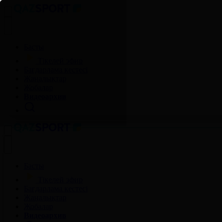
Басты
Тікелей эфир
Бағдарлама кестесі
Жаңалықтар
Жобалар
Видеоархив
Басты
Тікелей эфир
Бағдарлама кестесі
Жаңалықтар
Жобалар
Видеоархив