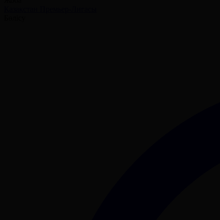
Жоба
Қазақстан Премьер-Лигасы
Бөлісу