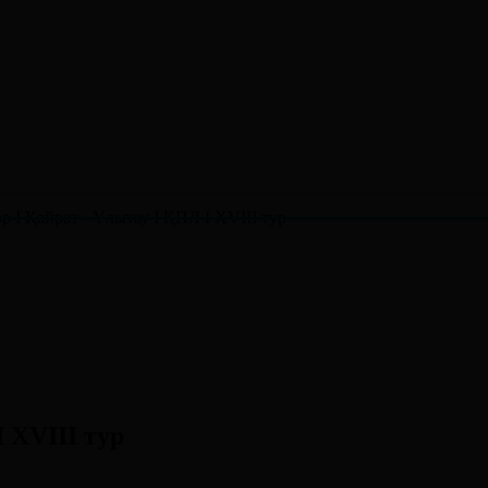
р І Қайрат - Ұлытау І ҚПЛ І XVIІІ тур
 XVIІІ тур