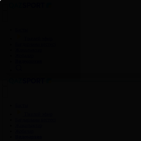
Басты
Тікелей эфир
Бағдарлама кестесі
Жаңалықтар
Жобалар
Видеоархив
Басты
Тікелей эфир
Бағдарлама кестесі
Жаңалықтар
Жобалар
Видеоархив