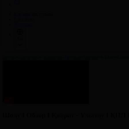
Корпорация туралы
Байланыс
Жарнама
Тіл
Басты
Жобалар
Қазақстан Премьер-Лигасы
Шолу І Обзо
Шолу І Обзор І Қайрат - Ұлытау І ҚПЛ І