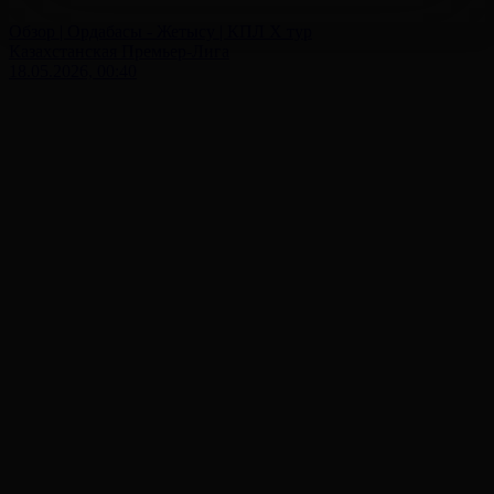
Обзор | Ордабасы - Жетысу | КПЛ X тур
Казахстанская Премьер-Лига
18.05.2026, 00:40