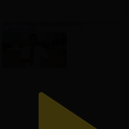
Шолу | Ордабасы - Тобыл | ҚПЛ XX тур
02.08.2026, 23:50