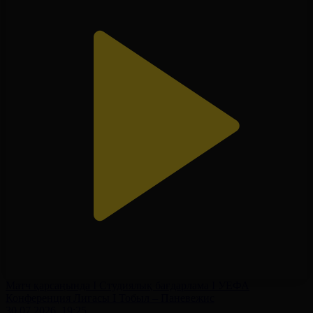
Матч қарсаңында І Студиялық бағдарлама І УЕФА
Конференция Лигасы І Тобыл – Паневежис
30.07.2026, 19:25