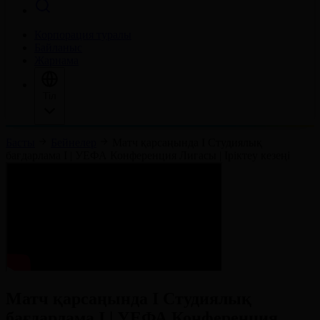
Корпорация туралы
Байланыс
Жарнама
Тіл
Басты
Бейнелер
Матч қарсаңында І Студиялық
бағдарлама І | УЕФА Конференция Лигасы | Іріктеу кезеңі
Матч қарсаңында І Студиялық
бағдарлама І | УЕФА Конференция