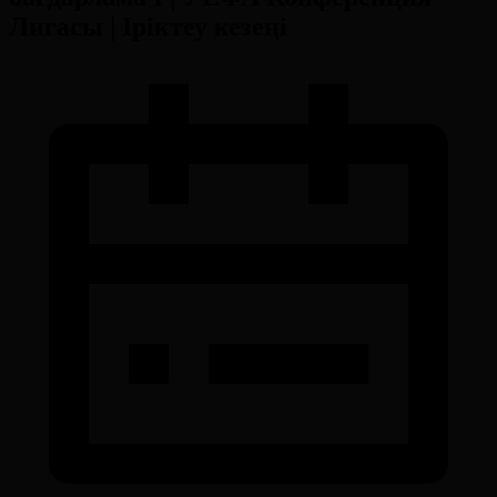
Лигасы | Іріктеу кезеңі