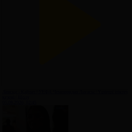
Левски - Қайрат | УЕФА Чемпиондар Лигасы | Үшінші іріктеу
кезеңі | Шолу
05.08.2026, 02:45