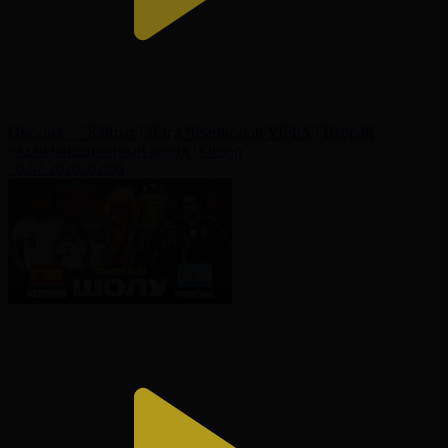
Омония — Кайрат | Лига Чемпионов УЕФА | Второй
квалификационный раунд | Обзор
30.07.2026, 02:00