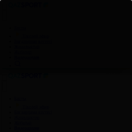
Басты
Тікелей эфир
Бағдарлама кестесі
Жаңалықтар
Жобалар
Видеоархив
Басты
Тікелей эфир
Бағдарлама кестесі
Жаңалықтар
Жобалар
Видеоархив