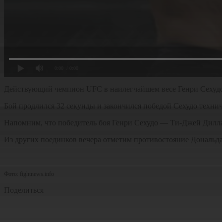
0:00
/ 0:00
Действующий чемпион UFC в наилегчайшем весе Генри Сехудо
Бой продлился 32 секунды и закончился победой Сехудо техни
Напомним, что победитель боя Генри Сехудо — Ти-Джей Дилла
Из других поединков вечера отметим противостояние Дональда
Фото: fightnews.info
Поделиться