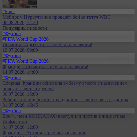
#Бокс
Мейирим Нурсултанов проведёт бой за титул WBC
06.08.2026, 12:20
Популярные новости
#Футбол
#FIFA World Cup 2026
Испания - Аргентина: Прямая трансляция!
19.07.2026, 09:00
#Футбол
#FIFA World Cup 2026
Франция - Испания: Прямая трансляция!
14.07.2026, 14:00
#Футбол
Сборная Франции обновила эмблему вместе с назначением
нового главного тренера
30.07.2026, 16:00
Робопёс-полицейский стал одной из главных звезд турнира
31.07.2026, 16:45
#Футбол
Все 41 член КОНКАКАФ выступили против инициативы
Инфантино
31.07.2026, 12:00
Франция – Англия: Прямая трансляция!