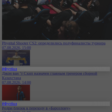
Phygital Shooter CS2: определились полуфиналисты турнира
07.08.2026, 15:00
#Футбол
Джон ван ’т Схип назначен главным тренером сборной
Казахстана
07.08.2026, 14:00
#Футбол
Родри близок к переходу в «Барселону»