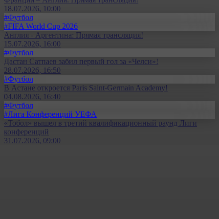
18.07.2026, 10:00
#Футбол
#FIFA World Cup 2026
Англия - Аргентина: Прямая трансляция!
15.07.2026, 16:00
#Футбол
Дастан Сатпаев забил первый гол за «Челси»!
28.07.2026, 16:50
#Футбол
В Астане откроется Paris Saint-Germain Academy!
04.08.2026, 16:40
#Футбол
#Лига Конференций УЕФА
«Тобол» вышел в третий квалификационный раунд Лиги
конференций
31.07.2026, 09:00