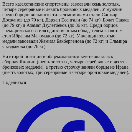
Всего казахстанские спортсмены завоевали семь золотых,
четыре серебряные и девять бронзовых медалей. У мужчин
среди борцов вольного стиля чемпионами стали Санжар
Досжанов (до 70 кг), Дархан Есенгали (до 74 кг), Болат Сакаев
(до 79 кг) и Азамат Даулетбеков (до 86 кг). Среди борцов
греко-римского стиля единственным обладателем «золота»
стал Ибрагим Магомадов (до 72 кг). У женщин золотые
медали завоевали Жамиля Бакбергенова (до 72 кг) и Эльмира
Сыздыкова (до 76 кг).
На второй позиции в общекомандном зачете оказалась
сборная Японии (шесть золотых, четыре серебряные и десять
бронзовых медалей), а третью строчку заняли борцы из Ирана
(шесть золотых, три серебряные и четыре бронзовые медалей).
Поделиться