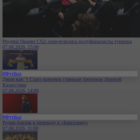
Phygital Shooter CS2: определились полуфиналисты турнира
07.08.2026, 15:00
#Футбол
Джон ван ’т Схип назначен главным тренером сборной
Казахстана
07.08.2026, 14:00
#Футбол
Родри близок к переходу в «Барселону»
07.08.2026, 11:00