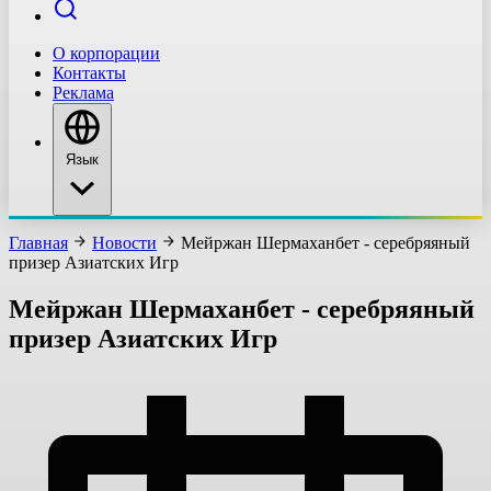
О корпорации
Контакты
Реклама
Язык
Главная
Новости
Мейржан Шермаханбет - серебряяный
призер Азиатских Игр
Мейржан Шермаханбет - серебряяный
призер Азиатских Игр