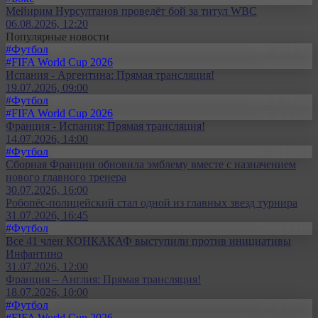
Мейирим Нурсултанов проведёт бой за титул WBC
06.08.2026, 12:20
Популярные новости
#Футбол
#FIFA World Cup 2026
Испания - Аргентина: Прямая трансляция!
19.07.2026, 09:00
#Футбол
#FIFA World Cup 2026
Франция - Испания: Прямая трансляция!
14.07.2026, 14:00
#Футбол
Сборная Франции обновила эмблему вместе с назначением
нового главного тренера
30.07.2026, 16:00
Робопёс-полицейский стал одной из главных звезд турнира
31.07.2026, 16:45
#Футбол
Все 41 член КОНКАКАФ выступили против инициативы
Инфантино
31.07.2026, 12:00
Франция – Англия: Прямая трансляция!
18.07.2026, 10:00
#Футбол
#FIFA World Cup 2026