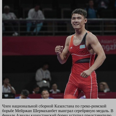
Член национальной сборной Казахстана по греко-римской
борьбе Мейржан Шермаханбет выиграл серебряную медаль. В
финале Азиады казахстанский борец уступил представителю