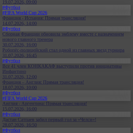
19.07.2026, 09:00
#Футбол
#FIFA World Cup 2026
Франция - Испания: Прямая трансляция!
14.07.2026, 14:00
#Футбол
Сборная Франции обновила эмблему вместе с назначением
нового главного тренера
30.07.2026, 16:00
Робопёс-полицейский стал одной из главных звезд турнира
31.07.2026, 16:45
#Футбол
Все 41 член КОНКАКАФ выступили против инициативы
Инфантино
31.07.2026, 12:00
Франция – Англия: Прямая трансляция!
18.07.2026, 10:00
#Футбол
#FIFA World Cup 2026
Англия - Аргентина: Прямая трансляция!
15.07.2026, 16:00
#Футбол
Дастан Сатпаев забил первый гол за «Челси»!
28.07.2026, 16:50
#Футбол