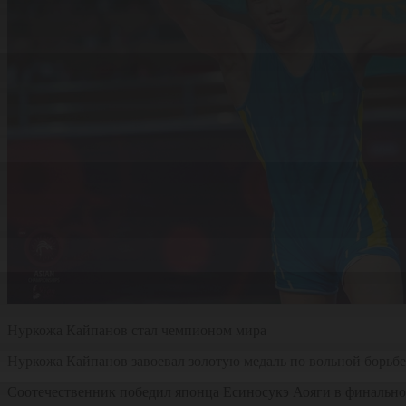
Нуркожа Кайпанов стал чемпионом мира
Нуркожа Кайпанов завоевал золотую медаль по вольной борьбе
Соотечественник победил японца Есиносукэ Аояги в финальном 