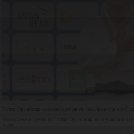
Талгат Орынбасар завоевал серебряную медаль на турнире Qaza
Казахстанский дзюдоист Талгат Орынбасар, выступающий в весо
медаль.