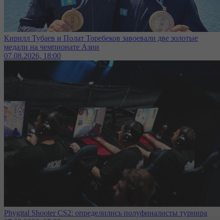
Кирилл Тубаев и Полат Торебеков завоевали две золотые
медали на чемпионате Азии
07.08.2026, 18:00
Phygital Shooter CS2: определились полуфиналисты турнира