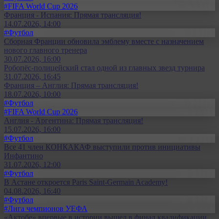
#FIFA World Cup 2026
Франция - Испания: Прямая трансляция!
14.07.2026, 14:00
#Футбол
Сборная Франции обновила эмблему вместе с назначением
нового главного тренера
30.07.2026, 16:00
Робопёс-полицейский стал одной из главных звезд турнира
31.07.2026, 16:45
Франция – Англия: Прямая трансляция!
18.07.2026, 10:00
#Футбол
#FIFA World Cup 2026
Англия - Аргентина: Прямая трансляция!
15.07.2026, 16:00
#Футбол
Все 41 член КОНКАКАФ выступили против инициативы
Инфантино
31.07.2026, 12:00
#Футбол
В Астане откроется Paris Saint-Germain Academy!
04.08.2026, 16:40
#Футбол
#Лига чемпионов УЕФА
«Актобе» впервые в истории вышел в финал квалификации