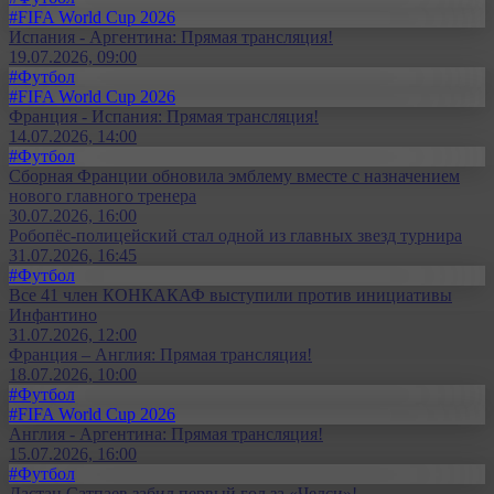
#FIFA World Cup 2026
Испания - Аргентина: Прямая трансляция!
19.07.2026, 09:00
#Футбол
#FIFA World Cup 2026
Франция - Испания: Прямая трансляция!
14.07.2026, 14:00
#Футбол
Сборная Франции обновила эмблему вместе с назначением
нового главного тренера
30.07.2026, 16:00
Робопёс-полицейский стал одной из главных звезд турнира
31.07.2026, 16:45
#Футбол
Все 41 член КОНКАКАФ выступили против инициативы
Инфантино
31.07.2026, 12:00
Франция – Англия: Прямая трансляция!
18.07.2026, 10:00
#Футбол
#FIFA World Cup 2026
Англия - Аргентина: Прямая трансляция!
15.07.2026, 16:00
#Футбол
Дастан Сатпаев забил первый гол за «Челси»!