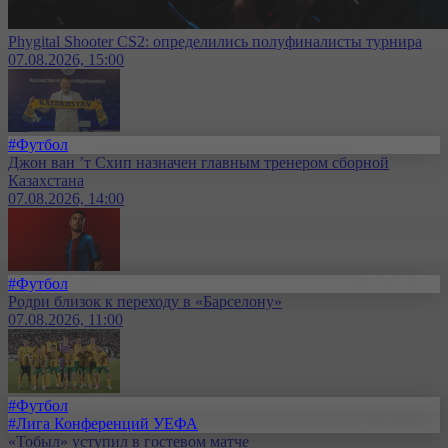
Phygital Shooter CS2: определились полуфиналисты турнира
07.08.2026, 15:00
#Футбол
Джон ван ’т Схип назначен главным тренером сборной
Казахстана
07.08.2026, 14:00
#Футбол
Родри близок к переходу в «Барселону»
07.08.2026, 11:00
#Футбол
#Лига Конференций УЕФА
«Тобыл» уступил в гостевом матче