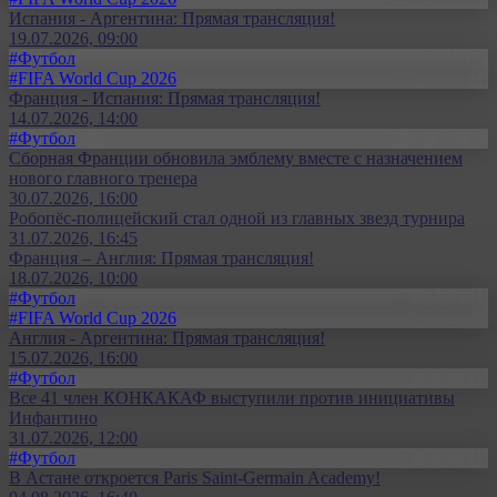
Испания - Аргентина: Прямая трансляция!
19.07.2026, 09:00
#Футбол
#FIFA World Cup 2026
Франция - Испания: Прямая трансляция!
14.07.2026, 14:00
#Футбол
Сборная Франции обновила эмблему вместе с назначением
нового главного тренера
30.07.2026, 16:00
Робопёс-полицейский стал одной из главных звезд турнира
31.07.2026, 16:45
Франция – Англия: Прямая трансляция!
18.07.2026, 10:00
#Футбол
#FIFA World Cup 2026
Англия - Аргентина: Прямая трансляция!
15.07.2026, 16:00
#Футбол
Все 41 член КОНКАКАФ выступили против инициативы
Инфантино
31.07.2026, 12:00
#Футбол
В Астане откроется Paris Saint-Germain Academy!