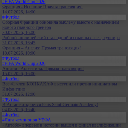
#FIFA World Cup 2026
Франция - Испания: Прямая трансляция!
14.07.2026, 14:00
#Футбол
Сборная Франции обновила эмблему вместе с назначением
нового главного тренера
30.07.2026, 16:00
Робопёс-полицейский стал одной из главных звезд турнира
31.07.2026, 16:45
Франция – Англия: Прямая трансляция!
18.07.2026, 10:00
#Футбол
#FIFA World Cup 2026
Англия - Аргентина: Прямая трансляция!
15.07.2026, 16:00
#Футбол
Все 41 член КОНКАКАФ выступили против инициативы
Инфантино
31.07.2026, 12:00
#Футбол
В Астане откроется Paris Saint-Germain Academy!
04.08.2026, 16:40
#Футбол
#Лига чемпионов УЕФА
«Актобе» впервые в истории вышел в финал квалификации