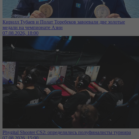
Кирилл Тубаев и Полат Торебеков завоевали две золотые
медали на чемпионате Азии
07.08.2026, 18:00
Phygital Shooter CS2: определились полуфиналисты турнира
07.08.2026, 15:00