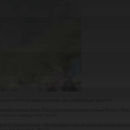
лпы есепте жеңімпаз атанды, деп хабарлайды Sports.kz.
ағы британдық Марк Кэвендиш озып шықты, екінші болып «Trek-
и үшінші орынды місе тұтты.
реа Гуардини болды. «Астананың» өзге де шабандоздары мынада