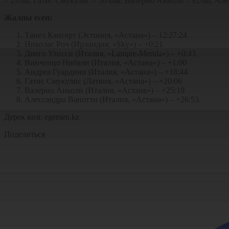
– 23-ші, Гатис Смукулис – 56-шы, Валерио Аньоли – 92-ші, Але
Жалпы есеп:
Танел Кангерт (Эстония, «Астана») – 12:27:24
Николас Роч (Ирландия, «Sky») – +0:21
Диего Улисси (Италия, «Lampre-Merida») – +0:43
Винченцо Нибали (Италия, «Астана») – +1:00
Андреа Гуардини (Италия, «Астана») – +18:44
Гатис Смукулис (Латвия, «Астана») – +20:06
Валерио Аньоли (Италия, «Астана») – +25:19
Алессандро Ванотти (Италия, «Астана») – +26:53.
Дерек көзі: egemen.kz
Поделиться