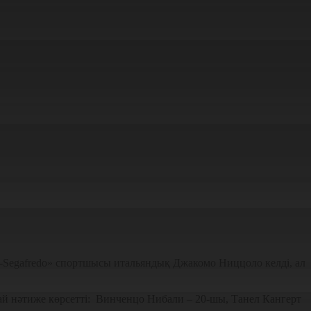
Segafredo» спортшысы итальяндық Джакомо Ниццоло келді, ал
й нәтиже көрсетті: Винченцо Нибали – 20-шы, Танел Кангерт