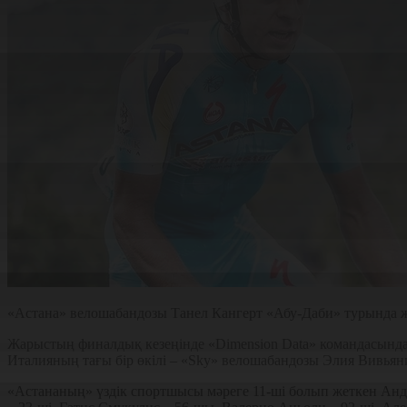
«Астана» велошабандозы Танел Кангерт «Абу-Даби» турында жа
Жарыстың финалдық кезеңінде «Dimension Data» командасынд
Италияның тағы бір өкілі – «Sky» велошабандозы Элия Вивьян
«Астананың» үздік спортшысы мәреге 11-ші болып жеткен Анд