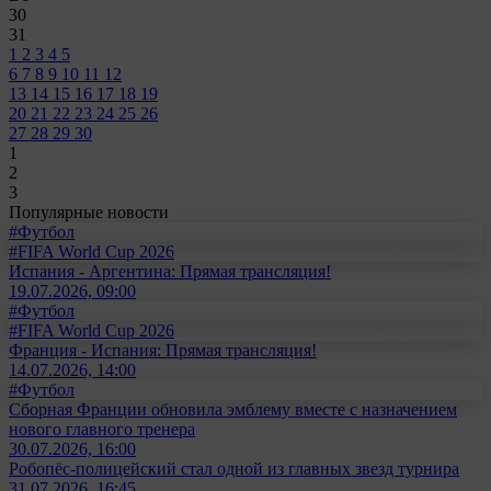
30
31
1
2
3
4
5
6
7
8
9
10
11
12
13
14
15
16
17
18
19
20
21
22
23
24
25
26
27
28
29
30
1
2
3
Популярные новости
#Футбол
#FIFA World Cup 2026
Испания - Аргентина: Прямая трансляция!
19.07.2026, 09:00
#Футбол
#FIFA World Cup 2026
Франция - Испания: Прямая трансляция!
14.07.2026, 14:00
#Футбол
Сборная Франции обновила эмблему вместе с назначением
нового главного тренера
30.07.2026, 16:00
Робопёс-полицейский стал одной из главных звезд турнира
31.07.2026, 16:45