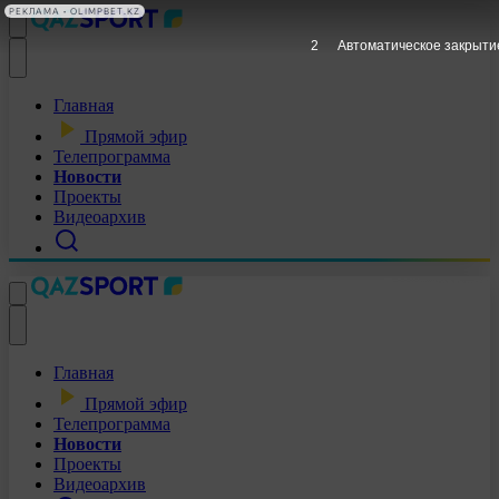
РЕКЛАМА • OLIMPBET.KZ
1
Автоматическое закрыти
Главная
Прямой эфир
Телепрограмма
Новости
Проекты
Видеоархив
Главная
Прямой эфир
Телепрограмма
Новости
Проекты
Видеоархив