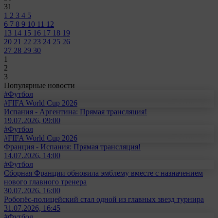
31
1
2
3
4
5
6
7
8
9
10
11
12
13
14
15
16
17
18
19
20
21
22
23
24
25
26
27
28
29
30
1
2
3
Популярные новости
#Футбол
#FIFA World Cup 2026
Испания - Аргентина: Прямая трансляция!
19.07.2026, 09:00
#Футбол
#FIFA World Cup 2026
Франция - Испания: Прямая трансляция!
14.07.2026, 14:00
#Футбол
Сборная Франции обновила эмблему вместе с назначением
нового главного тренера
30.07.2026, 16:00
Робопёс-полицейский стал одной из главных звезд турнира
31.07.2026, 16:45
#Футбол