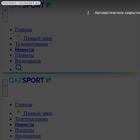
РЕКЛАМА • OLIMPBET.KZ
1
Автоматическое закрыти
Главная
Прямой эфир
Телепрограмма
Новости
Проекты
Видеоархив
Главная
Прямой эфир
Телепрограмма
Новости
Проекты
Видеоархив