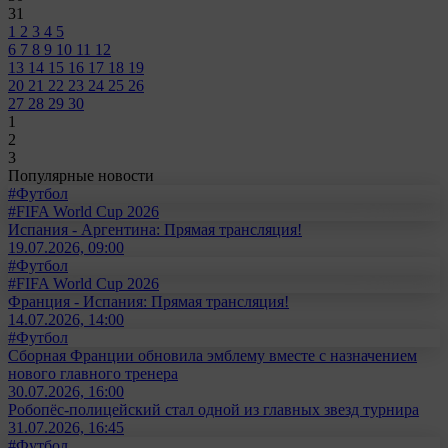
31
1
2
3
4
5
6
7
8
9
10
11
12
13
14
15
16
17
18
19
20
21
22
23
24
25
26
27
28
29
30
1
2
3
Популярные новости
#Футбол
#FIFA World Cup 2026
Испания - Аргентина: Прямая трансляция!
19.07.2026, 09:00
#Футбол
#FIFA World Cup 2026
Франция - Испания: Прямая трансляция!
14.07.2026, 14:00
#Футбол
Сборная Франции обновила эмблему вместе с назначением
нового главного тренера
30.07.2026, 16:00
Робопёс-полицейский стал одной из главных звезд турнира
31.07.2026, 16:45
#Футбол