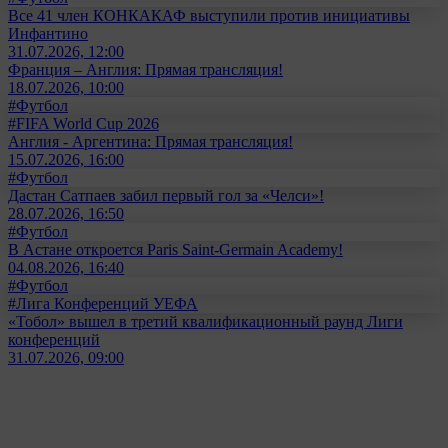
Все 41 член КОНКАКАФ выступили против инициативы
Инфантино
31.07.2026, 12:00
Франция – Англия: Прямая трансляция!
18.07.2026, 10:00
#Футбол
#FIFA World Cup 2026
Англия - Аргентина: Прямая трансляция!
15.07.2026, 16:00
#Футбол
Дастан Сатпаев забил первый гол за «Челси»!
28.07.2026, 16:50
#Футбол
В Астане откроется Paris Saint-Germain Academy!
04.08.2026, 16:40
#Футбол
#Лига Конференций УЕФА
«Тобол» вышел в третий квалификационный раунд Лиги
конференций
31.07.2026, 09:00