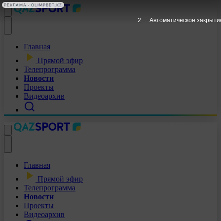
РЕКЛАМА • OLIMPBET.KZ
1
Автоматическое закрыти
Главная
Прямой эфир
Телепрограмма
Новости
Проекты
Видеоархив
Главная
Прямой эфир
Телепрограмма
Новости
Проекты
Видеоархив