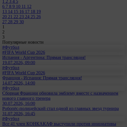
1
2
3
4
5
6
7
8
9
10
11
12
13
14
15
16
17
18
19
20
21
22
23
24
25
26
27
28
29
30
1
2
3
Популярные новости
#Футбол
#FIFA World Cup 2026
Испания - Аргентина: Прямая трансляция!
19.07.2026, 09:00
#Футбол
#FIFA World Cup 2026
Франция - Испания: Прямая трансляция!
14.07.2026, 14:00
#Футбол
Сборная Франции обновила эмблему вместе с назначением
нового главного тренера
30.07.2026, 16:00
Робопёс-полицейский стал одной из главных звезд турнира
31.07.2026, 16:45
#Футбол
Все 41 член КОНКАКАФ выступили против инициативы