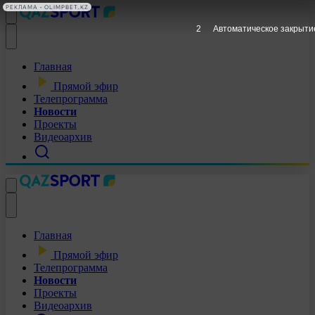
РЕКЛАМА • OLIMPBET.KZ
1
Автоматическое закрыти
Главная
Прямой эфир
Телепрограмма
Новости
Проекты
Видеоархив
Главная
Прямой эфир
Телепрограмма
Новости
Проекты
Видеоархив