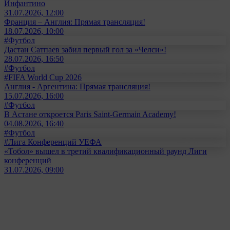
Инфантино
31.07.2026, 12:00
Франция – Англия: Прямая трансляция!
18.07.2026, 10:00
#Футбол
Дастан Сатпаев забил первый гол за «Челси»!
28.07.2026, 16:50
#Футбол
#FIFA World Cup 2026
Англия - Аргентина: Прямая трансляция!
15.07.2026, 16:00
#Футбол
В Астане откроется Paris Saint-Germain Academy!
04.08.2026, 16:40
#Футбол
#Лига Конференций УЕФА
«Тобол» вышел в третий квалификационный раунд Лиги
конференций
31.07.2026, 09:00