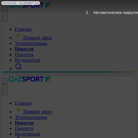
РЕКЛАМА • OLIMPBET.KZ
1
Автоматическое закрыти
Главная
Прямой эфир
Телепрограмма
Новости
Проекты
Видеоархив
Главная
Прямой эфир
Телепрограмма
Новости
Проекты
Видеоархив