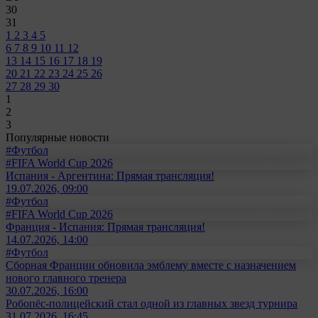
30
31
1
2
3
4
5
6
7
8
9
10
11
12
13
14
15
16
17
18
19
20
21
22
23
24
25
26
27
28
29
30
1
2
3
Популярные новости
#Футбол
#FIFA World Cup 2026
Испания - Аргентина: Прямая трансляция!
19.07.2026, 09:00
#Футбол
#FIFA World Cup 2026
Франция - Испания: Прямая трансляция!
14.07.2026, 14:00
#Футбол
Сборная Франции обновила эмблему вместе с назначением
нового главного тренера
30.07.2026, 16:00
Робопёс-полицейский стал одной из главных звезд турнира
31.07.2026, 16:45