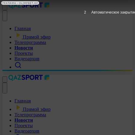
РЕКЛАМА • OLIMPBET.KZ
1
Автоматическое закрыти
Главная
Прямой эфир
Телепрограмма
Новости
Проекты
Видеоархив
Главная
Прямой эфир
Телепрограмма
Новости
Проекты
Видеоархив