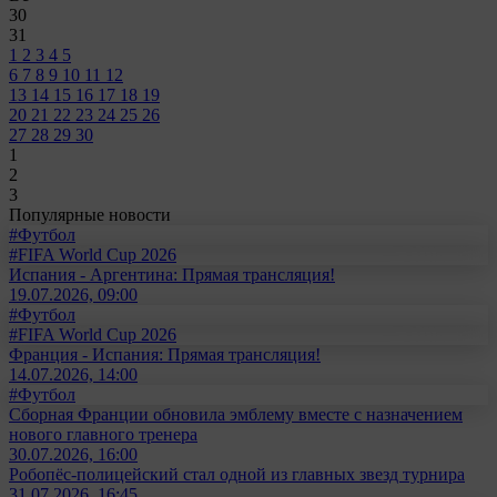
30
31
1
2
3
4
5
6
7
8
9
10
11
12
13
14
15
16
17
18
19
20
21
22
23
24
25
26
27
28
29
30
1
2
3
Популярные новости
#Футбол
#FIFA World Cup 2026
Испания - Аргентина: Прямая трансляция!
19.07.2026, 09:00
#Футбол
#FIFA World Cup 2026
Франция - Испания: Прямая трансляция!
14.07.2026, 14:00
#Футбол
Сборная Франции обновила эмблему вместе с назначением
нового главного тренера
30.07.2026, 16:00
Робопёс-полицейский стал одной из главных звезд турнира
31.07.2026, 16:45